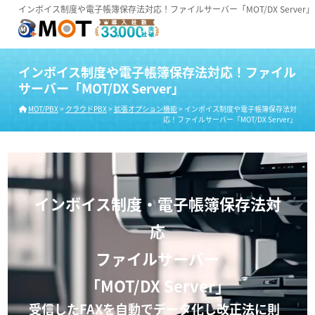
インボイス制度や電子帳簿保存法対応！ファイルサーバー「MOT/DX Server」
インボイス制度や電子帳簿保存法対応！ファイル
サーバー「MOT/DX Server」
MOT/PBX
>
クラウドPBX
>
拡張オプション機能
>
インボイス制度や電子帳簿保存法対
応！ファイルサーバー「MOT/DX Server」
インボイス制度・電子帳簿保存法対
応
ファイルサーバー
「MOT/DX Server」
受信したFAXを自動でデータ化し改正法に則