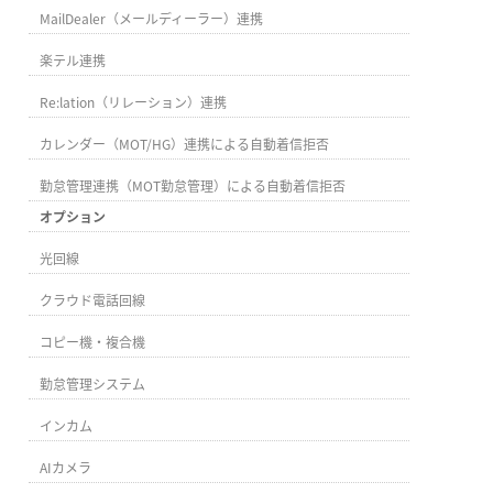
MailDealer（メールディーラー）連携
楽テル連携
Re:lation（リレーション）連携
カレンダー（MOT/HG）連携による自動着信拒否
勤怠管理連携（MOT勤怠管理）による自動着信拒否
オプション
光回線
クラウド電話回線
コピー機・複合機
勤怠管理システム
インカム
AIカメラ