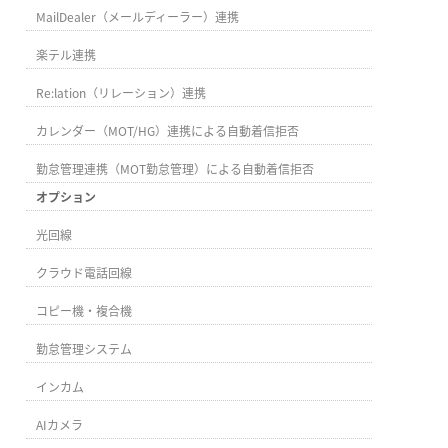
MailDealer（メールディーラー）連携
楽テル連携
Re:lation（リレーション）連携
カレンダー（MOT/HG）連携による自動着信拒否
勤怠管理連携（MOT勤怠管理）による自動着信拒否
オプション
光回線
クラウド電話回線
コピー機・複合機
勤怠管理システム
インカム
AIカメラ