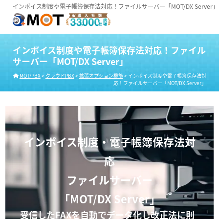
インボイス制度や電子帳簿保存法対応！ファイルサーバー「MOT/DX Server」
インボイス制度や電子帳簿保存法対応！ファイル
サーバー「MOT/DX Server」
MOT/PBX
>
クラウドPBX
>
拡張オプション機能
>
インボイス制度や電子帳簿保存法対
応！ファイルサーバー「MOT/DX Server」
インボイス制度・電子帳簿保存法対
応
ファイルサーバー
「MOT/DX Server」
受信したFAXを自動でデータ化し改正法に則