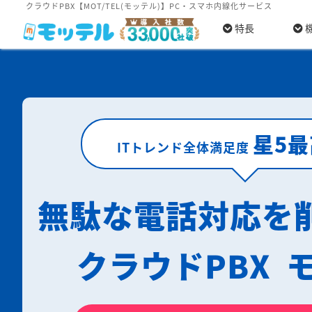
クラウドPBX【MOT/TEL(モッテル)】PC・スマホ内線化サービス
特長
星5
ITトレンド全体満足度
無駄な電話対応を
クラウドPBX