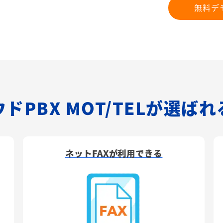
無料デ
ドPBX MOT/TELが選ば
ネットFAXが利用できる