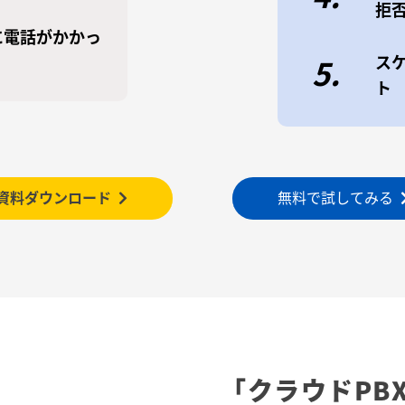
拒
に電話がかかっ
ス
5.
ト
資料ダウンロード
無料で試してみる
「クラウドPB