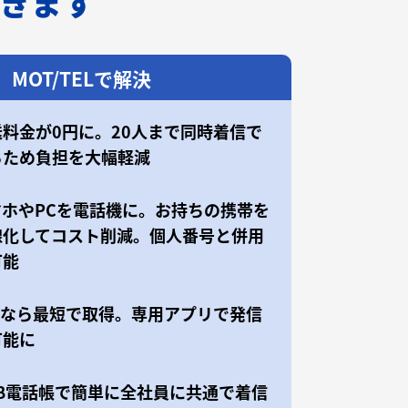
できます
MOT/TELで解決
送料金が0円に。20人まで同時着信で
るため負担を大幅軽減
マホやPCを電話機に。お持ちの携帯を
線化してコスト削減。個人番号と併用
可能
50なら最短で取得。専用アプリで発信
可能に
EB電話帳で簡単に全社員に共通で着信