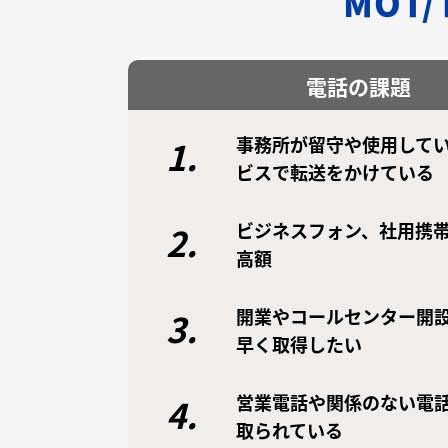
MOT
電話の課題
事務所が留守や使用してい
1.
ビスで転送をかけている
ビジネスフォン、社用携
2.
高額
開業やコールセンター開
3.
早く取得したい
営業電話や関係のない電
4.
取られている