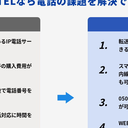
/TELなら電話の課題を解決
るIP電話サー
転
1.
き
帯の購入費用が
ス
2.
内
も
設で電話番号を
0
3.
が
話対応に時間を
W
4.