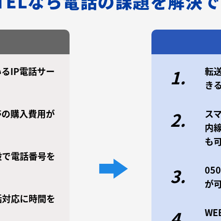
/TELなら電話の課題を解決
るIP電話サー
転
1.
き
帯の購入費用が
ス
2.
内
も
設で電話番号を
0
3.
が
話対応に時間を
W
4.