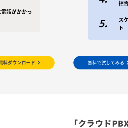
拒
に電話がかかっ
ス
5.
ト
資料ダウンロード
無料で試してみる
「クラウドPB