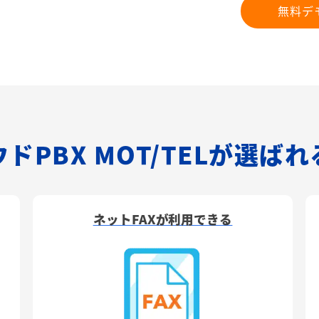
無料デ
ドPBX MOT/TELが選ば
ネットFAXが利用できる