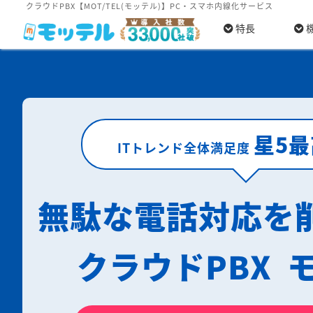
クラウドPBX【MOT/TEL(モッテル)】PC・スマホ内線化サービス
特長
星5
ITトレンド全体満足度
無駄な電話対応を
クラウドPBX