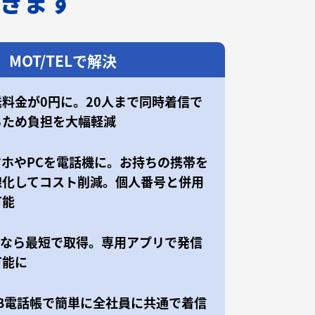
できます
MOT/TELで解決
送料金が0円に。20人まで同時着信で
るため負担を大幅軽減
マホやPCを電話機に。お持ちの携帯を
線化してコスト削減。個人番号と併用
可能
50なら最短で取得。専用アプリで発信
可能に
EB電話帳で簡単に全社員に共通で着信