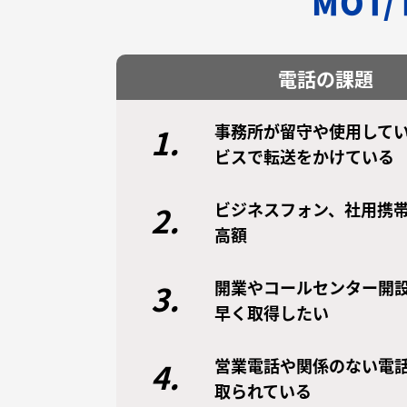
MOT
電話の課題
事務所が留守や使用してい
1.
ビスで転送をかけている
ビジネスフォン、社用携
2.
高額
開業やコールセンター開
3.
早く取得したい
営業電話や関係のない電
4.
取られている