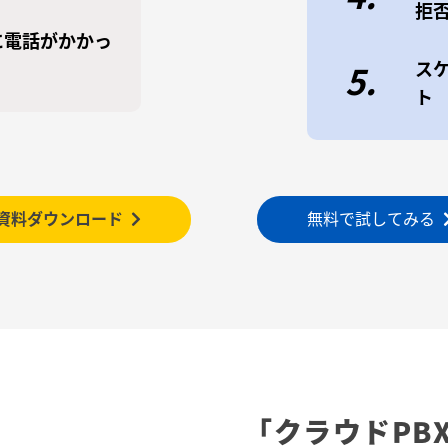
拒
に電話がかかっ
ス
5.
ト
資料ダウンロード
無料で試してみる
「クラウドPB