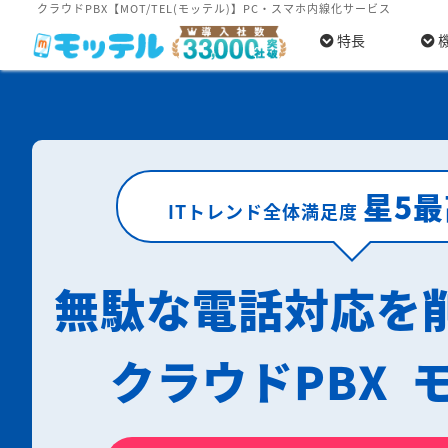
クラウドPBX【MOT/TEL(モッテル)】PC・スマホ内線化サービス
特長
星5
ITトレンド全体満足度
無駄な電話対応を
クラウドPBX