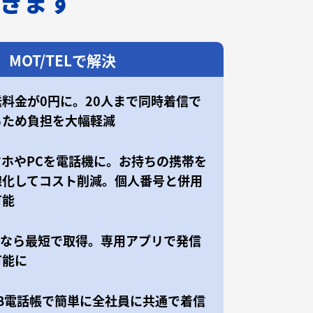
できます
MOT/TELで解決
送料金が0円に。20人まで同時着信で
るため負担を大幅軽減
マホやPCを電話機に。お持ちの携帯を
線化してコスト削減。個人番号と併用
可能
50なら最短で取得。専用アプリで発信
可能に
EB電話帳で簡単に全社員に共通で着信