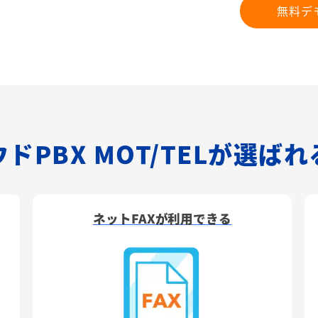
無料デ
ドPBX MOT/TELが選ば
ネットFAXが利用できる