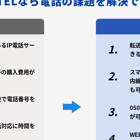
/TELなら電話の課題を解決
るIP電話サー
転
1.
き
帯の購入費用が
ス
2.
内
も
設で電話番号を
0
3.
が
話対応に時間を
W
4.