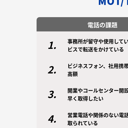
MOT
電話の課題
事務所が留守や使用してい
1.
ビスで転送をかけている
ビジネスフォン、社用携
2.
高額
開業やコールセンター開
3.
早く取得したい
営業電話や関係のない電
4.
取られている