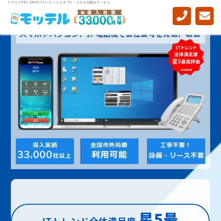
クラウドPBX【MOT/TEL(モッテル)】PC・スマホ内線化サービス
星5最
ITトレンド全体満足度