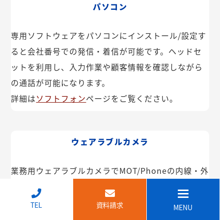
パソコン
専用ソフトウェアをパソコンにインストール/設定す
ると会社番号での発信・着信が可能です。ヘッドセ
ットを利用し、入力作業や顧客情報を確認しながら
の通話が可能になります。
詳細は
ソフトフォン
ページをご覧ください。
ウェアラブルカメラ
業務用ウェアラブルカメラでMOT/Phoneの内線・外
線が利用できます。インカム機能や映像共有なども
可能。IP68で防塵・防水で建設現場などでも安心し
↑
TEL
資料請求
MENU
てご利用いただけます。