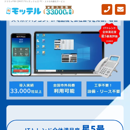
クラウドPBX【MOT/TEL(モッテル)】PC・スマホ内線化サービス
星5最
ITトレンド全体満足度