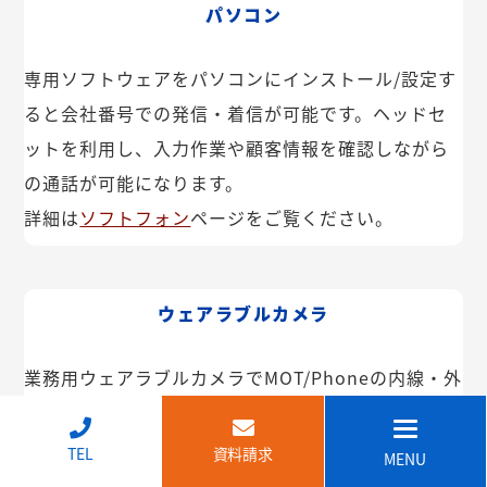
パソコン
専用ソフトウェアをパソコンにインストール/設定す
ると会社番号での発信・着信が可能です。ヘッドセ
ットを利用し、入力作業や顧客情報を確認しながら
の通話が可能になります。
詳細は
ソフトフォン
ページをご覧ください。
ウェアラブルカメラ
業務用ウェアラブルカメラでMOT/Phoneの内線・外
線が利用できます。インカム機能や映像共有なども
可能。IP68で防塵・防水で建設現場などでも安心し
↑
TEL
資料請求
MENU
てご利用いただけます。