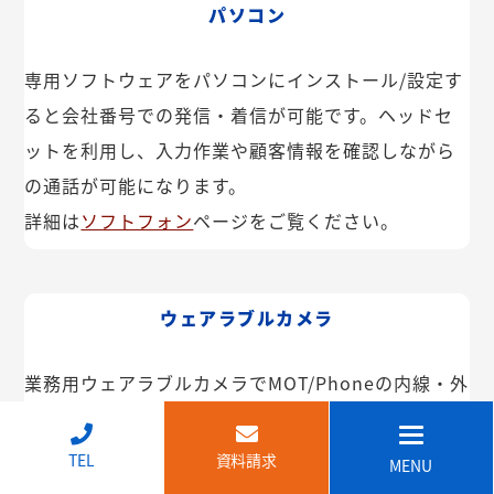
パソコン
専用ソフトウェアをパソコンにインストール/設定す
ると会社番号での発信・着信が可能です。ヘッドセ
ットを利用し、入力作業や顧客情報を確認しながら
の通話が可能になります。
詳細は
ソフトフォン
ページをご覧ください。
ウェアラブルカメラ
業務用ウェアラブルカメラでMOT/Phoneの内線・外
線が利用できます。インカム機能や映像共有なども
可能。IP68で防塵・防水で建設現場などでも安心し
↑
TEL
資料請求
MENU
てご利用いただけます。