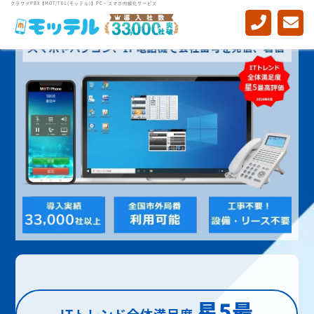
クラウドPBX【MOT/TEL(モッテル)】PC・スマホ内線化サービス
星5最
ITトレンド全体満足度