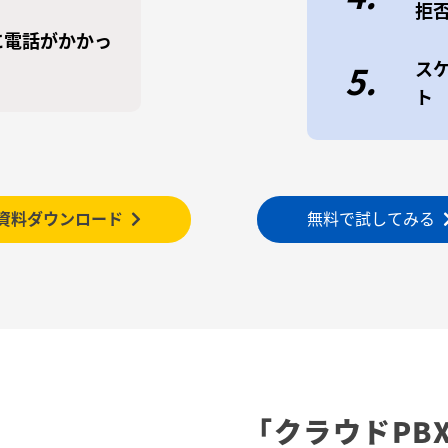
拒
に電話がかかっ
ス
5.
ト
資料ダウンロード
無料で試してみる
「クラウドPB