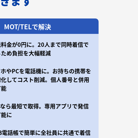
できます
MOT/TELで解決
送料金が0円に。20人まで同時着信で
るため負担を大幅軽減
マホやPCを電話機に。お持ちの携帯を
線化してコスト削減。個人番号と併用
可能
50なら最短で取得。専用アプリで発信
可能に
EB電話帳で簡単に全社員に共通で着信