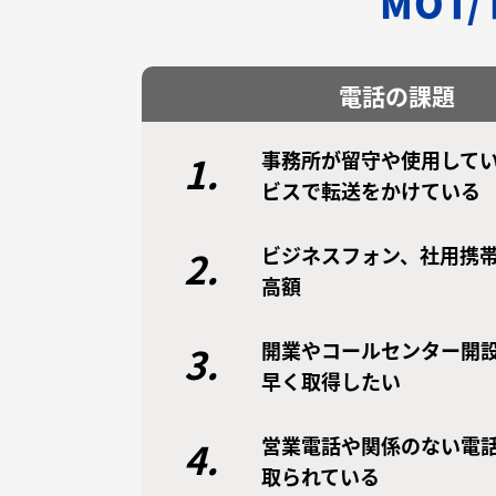
MOT
電話の課題
事務所が留守や使用してい
1.
ビスで転送をかけている
ビジネスフォン、社用携
2.
高額
開業やコールセンター開
3.
早く取得したい
営業電話や関係のない電
4.
取られている