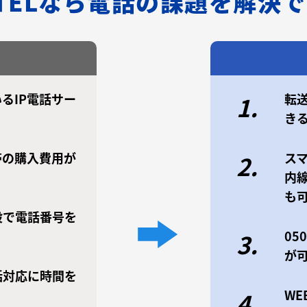
/TELなら電話の課題を解決
るIP電話サー
転
1.
き
帯の購入費用が
ス
2.
内
も
設で電話番号を
0
3.
が
話対応に時間を
W
4.