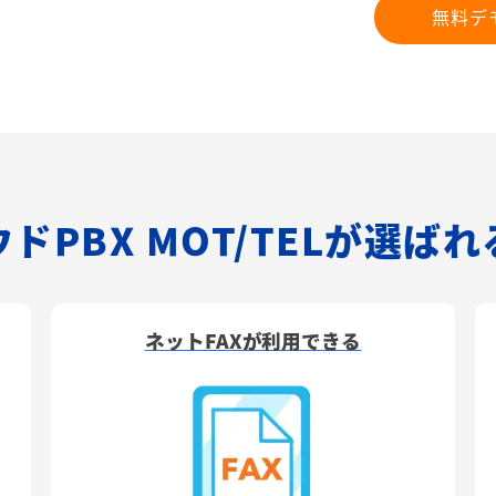
無料デ
ドPBX MOT/TELが選ば
ネットFAXが利用できる