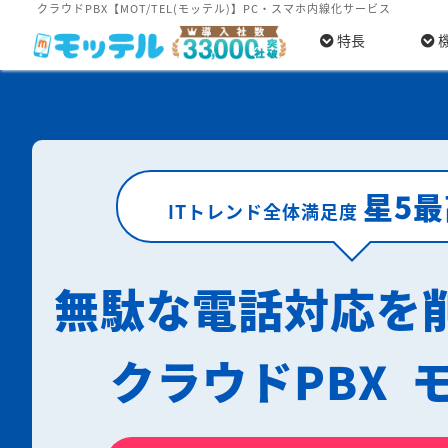
クラウドPBX【MOT/TEL(モッテル)】PC・スマホ内線化サービス
特長
星5
ITトレンド全体満足度
無駄な電話対応を
クラウドPBX