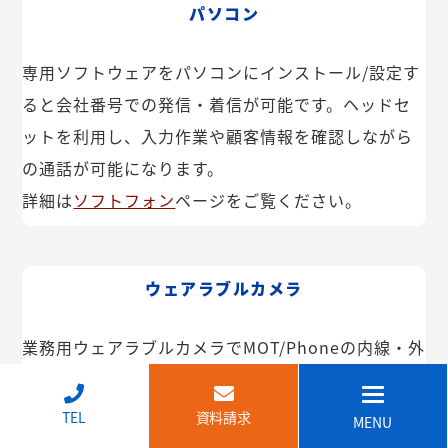
パソコン
専用ソフトウェアをパソコンにインストール/設定す
ると会社番号での発信・着信が可能です。ヘッドセ
ットを利用し、入力作業や顧客情報を確認しながら
の通話が可能になります。
詳細は
ソフトフォン
ページをご覧ください。
ウェアラブルカメラ
業務用ウェアラブルカメラでMOT/Phoneの内線・外
線が利用できます。インカム機能や映像共有なども
可能。IP68で防塵・防水で建設現場などでも安心し
↑
TEL
資料請求
MENU
てご利用いただけます。