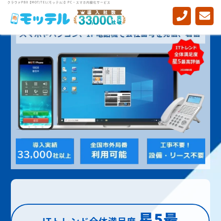
クラウドPBX【MOT/TEL(モッテル)】PC・スマホ内線化サービス
星5最
ITトレンド全体満足度