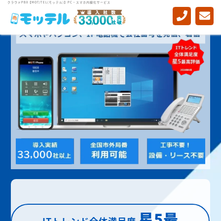
クラウドPBX【MOT/TEL(モッテル)】PC・スマホ内線化サービス
星5最
ITトレンド全体満足度