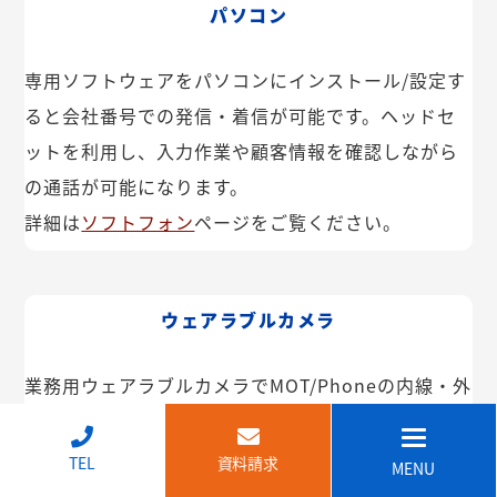
パソコン
専用ソフトウェアをパソコンにインストール/設定す
ると会社番号での発信・着信が可能です。ヘッドセ
ットを利用し、入力作業や顧客情報を確認しながら
の通話が可能になります。
詳細は
ソフトフォン
ページをご覧ください。
ウェアラブルカメラ
業務用ウェアラブルカメラでMOT/Phoneの内線・外
線が利用できます。インカム機能や映像共有なども
可能。IP68で防塵・防水で建設現場などでも安心し
↑
TEL
資料請求
MENU
てご利用いただけます。