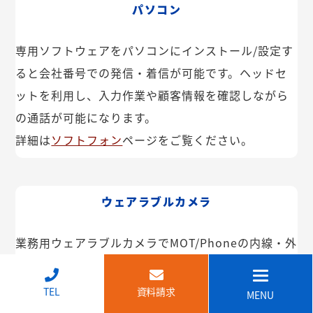
パソコン
専用ソフトウェアをパソコンにインストール/設定す
ると会社番号での発信・着信が可能です。ヘッドセ
ットを利用し、入力作業や顧客情報を確認しながら
の通話が可能になります。
詳細は
ソフトフォン
ページをご覧ください。
ウェアラブルカメラ
業務用ウェアラブルカメラでMOT/Phoneの内線・外
線が利用できます。インカム機能や映像共有なども
可能。IP68で防塵・防水で建設現場などでも安心し
↑
TEL
資料請求
MENU
てご利用いただけます。