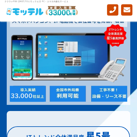
クラウドPBX【MOT/TEL(モッテル)】PC・スマホ内線化サービス
星5最
ITトレンド全体満足度