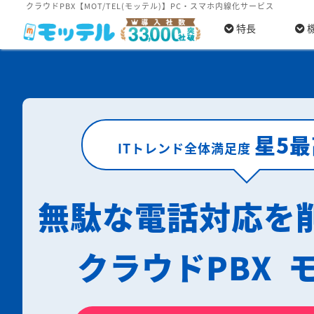
クラウドPBX【MOT/TEL(モッテル)】PC・スマホ内線化サービス
特長
星5
ITトレンド全体満足度
無駄な電話対応を
クラウドPBX