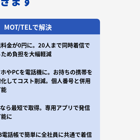
できます
MOT/TELで解決
送料金が0円に。20人まで同時着信で
るため負担を大幅軽減
マホやPCを電話機に。お持ちの携帯を
線化してコスト削減。個人番号と併用
可能
50なら最短で取得。専用アプリで発信
可能に
EB電話帳で簡単に全社員に共通で着信