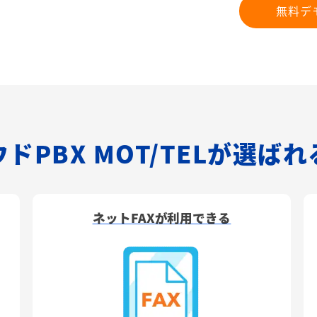
無料デ
ドPBX MOT/TELが選ば
ネットFAXが利用できる