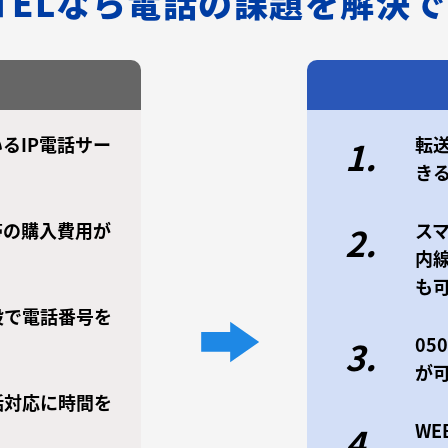
/TELなら電話の課題を解決
るIP電話サー
転
1.
き
帯の購入費用が
ス
2.
内
も
設で電話番号を
0
3.
が
話対応に時間を
W
4.