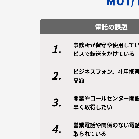
MOT
電話の課題
事務所が留守や使用してい
1.
ビスで転送をかけている
ビジネスフォン、社用携
2.
高額
開業やコールセンター開
3.
早く取得したい
営業電話や関係のない電
4.
取られている