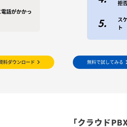
拒
に電話がかかっ
ス
5.
ト
資料ダウンロード
無料で試してみる
「クラウドPB