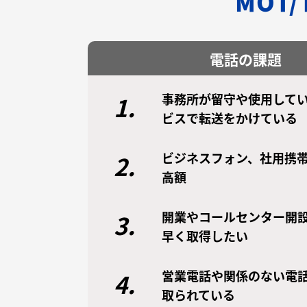
MOT
電話の課題
事務所が留守や使用してい
1.
ビスで転送をかけている
ビジネスフォン、社用携
2.
高額
開業やコールセンター開
3.
早く取得したい
営業電話や関係のない電
4.
取られている