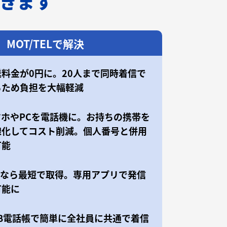
できます
MOT/TELで解決
送料金が0円に。20人まで同時着信で
るため負担を大幅軽減
マホやPCを電話機に。お持ちの携帯を
線化してコスト削減。個人番号と併用
可能
50なら最短で取得。専用アプリで発信
可能に
EB電話帳で簡単に全社員に共通で着信