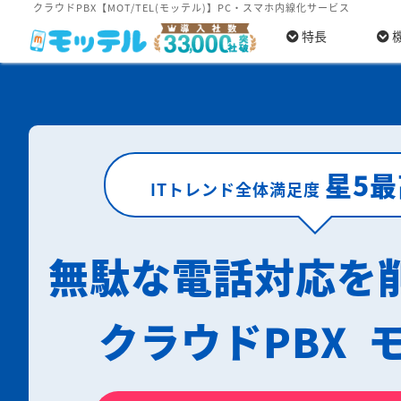
クラウドPBX【MOT/TEL(モッテル)】PC・スマホ内線化サービス
特長
星5
ITトレンド全体満足度
無駄な電話対応を
クラウドPBX