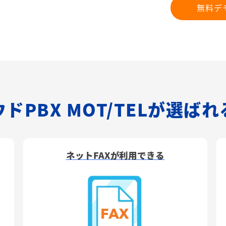
無料デ
ドPBX MOT/TELが選ば
ネットFAXが利用できる