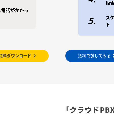
拒
に電話がかかっ
ス
5.
ト
資料ダウンロード
無料で試してみる
「クラウドPB