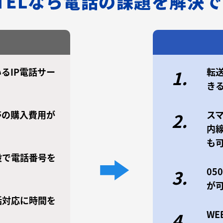
/TELなら電話の課題を解決
るIP電話サー
転
1.
き
帯の購入費用が
ス
2.
内
も
設で電話番号を
0
3.
が
話対応に時間を
W
4.