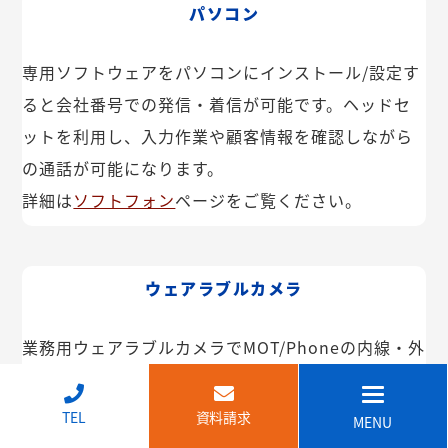
パソコン
専用ソフトウェアをパソコンにインストール/設定す
ると会社番号での発信・着信が可能です。ヘッドセ
ットを利用し、入力作業や顧客情報を確認しながら
の通話が可能になります。
詳細は
ソフトフォン
ページをご覧ください。
ウェアラブルカメラ
業務用ウェアラブルカメラでMOT/Phoneの内線・外
線が利用できます。インカム機能や映像共有なども
可能。IP68で防塵・防水で建設現場などでも安心し
↑
TEL
資料請求
MENU
てご利用いただけます。