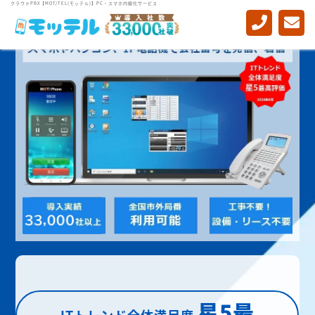
クラウドPBX【MOT/TEL(モッテル)】PC・スマホ内線化サービス
星5最
ITトレンド全体満足度