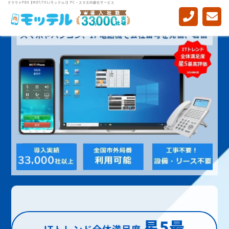
クラウドPBX【MOT/TEL(モッテル)】PC・スマホ内線化サービス
星5最
ITトレンド全体満足度