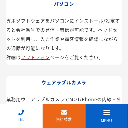
パソコン
専用ソフトウェアをパソコンにインストール/設定す
ると会社番号での発信・着信が可能です。ヘッドセ
ットを利用し、入力作業や顧客情報を確認しながら
の通話が可能になります。
詳細は
ソフトフォン
ページをご覧ください。
ウェアラブルカメラ
業務用ウェアラブルカメラでMOT/Phoneの内線・外
線が利用できます。インカム機能や映像共有なども
可能。IP68で防塵・防水で建設現場などでも安心し
↑
TEL
資料請求
MENU
てご利用いただけます。