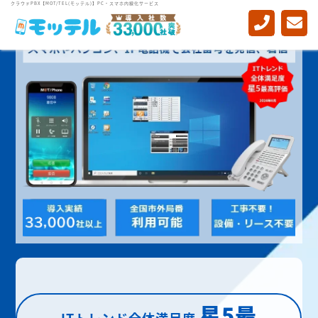
クラウドPBX【MOT/TEL(モッテル)】PC・スマホ内線化サービス
星5最
ITトレンド全体満足度