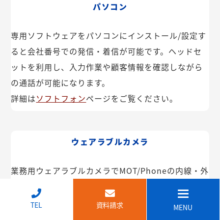
パソコン
専用ソフトウェアをパソコンにインストール/設定す
ると会社番号での発信・着信が可能です。ヘッドセ
ットを利用し、入力作業や顧客情報を確認しながら
の通話が可能になります。
詳細は
ソフトフォン
ページをご覧ください。
ウェアラブルカメラ
業務用ウェアラブルカメラでMOT/Phoneの内線・外
線が利用できます。インカム機能や映像共有なども
可能。IP68で防塵・防水で建設現場などでも安心し
↑
TEL
資料請求
MENU
てご利用いただけます。