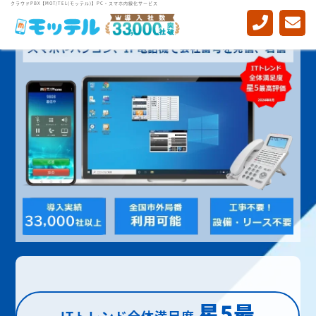
クラウドPBX【MOT/TEL(モッテル)】PC・スマホ内線化サービス
星5最
ITトレンド全体満足度