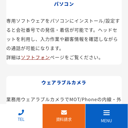
パソコン
専用ソフトウェアをパソコンにインストール/設定す
ると会社番号での発信・着信が可能です。ヘッドセ
ットを利用し、入力作業や顧客情報を確認しながら
の通話が可能になります。
詳細は
ソフトフォン
ページをご覧ください。
ウェアラブルカメラ
業務用ウェアラブルカメラでMOT/Phoneの内線・外
線が利用できます。インカム機能や映像共有なども
可能。IP68で防塵・防水で建設現場などでも安心し
↑
TEL
資料請求
MENU
てご利用いただけます。