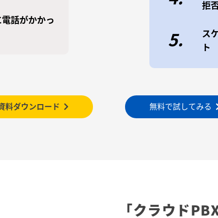
拒
に電話がかかっ
ス
5.
ト
資料ダウンロード
無料で試してみる
「クラウドPB