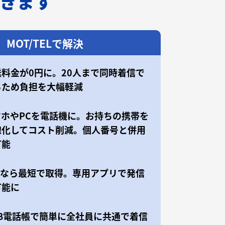
できます
MOT/TELで解決
送料金が0円に。20人まで同時着信で
るため負担を大幅軽減
マホやPCを電話機に。お持ちの携帯を
線化してコスト削減。個人番号と併用
可能
50なら最短で取得。専用アプリで発信
可能に
EB電話帳で簡単に全社員に共通で着信