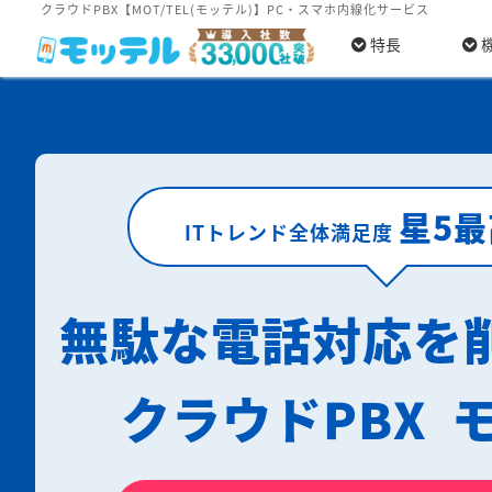
クラウドPBX【MOT/TEL(モッテル)】PC・スマホ内線化サービス
特長
星5
ITトレンド全体満足度
無駄な電話対応を
クラウドPBX