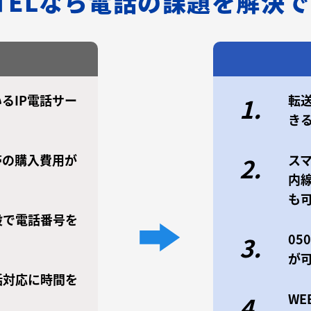
/TELなら電話の課題を解決
るIP電話サー
転
1.
き
帯の購入費用が
ス
2.
内
も
設で電話番号を
0
3.
が
話対応に時間を
W
4.