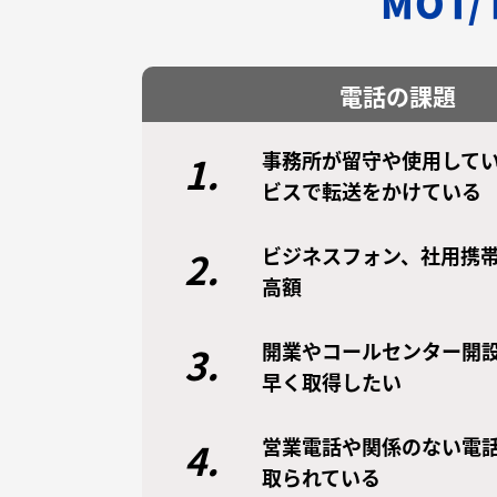
MOT
電話の課題
事務所が留守や使用してい
1.
ビスで転送をかけている
ビジネスフォン、社用携
2.
高額
開業やコールセンター開
3.
早く取得したい
営業電話や関係のない電
4.
取られている