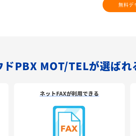
無料デ
ドPBX MOT/TELが選ば
ネットFAXが利用できる