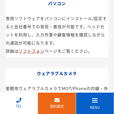
パソコン
専用ソフトウェアをパソコンにインストール/設定す
ると会社番号での発信・着信が可能です。ヘッドセ
ットを利用し、入力作業や顧客情報を確認しながら
の通話が可能になります。
詳細は
ソフトフォン
ページをご覧ください。
ウェアラブルカメラ
業務用ウェアラブルカメラでMOT/Phoneの内線・外
線が利用できます。インカム機能や映像共有なども
可能。IP68で防塵・防水で建設現場などでも安心し
↑
TEL
資料請求
MENU
てご利用いただけます。