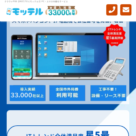
クラウドPBX【MOT/TEL(モッテル)】PC・スマホ内線化サービス
星5最
ITトレンド全体満足度