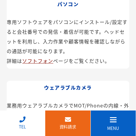
パソコン
専用ソフトウェアをパソコンにインストール/設定す
ると会社番号での発信・着信が可能です。ヘッドセ
ットを利用し、入力作業や顧客情報を確認しながら
の通話が可能になります。
詳細は
ソフトフォン
ページをご覧ください。
ウェアラブルカメラ
業務用ウェアラブルカメラでMOT/Phoneの内線・外
線が利用できます。インカム機能や映像共有なども
可能。IP68で防塵・防水で建設現場などでも安心し
↑
TEL
資料請求
MENU
てご利用いただけます。