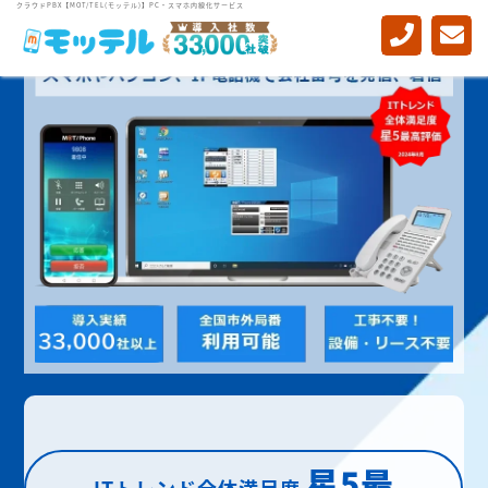
クラウドPBX【MOT/TEL(モッテル)】PC・スマホ内線化サービス
星5最
ITトレンド全体満足度