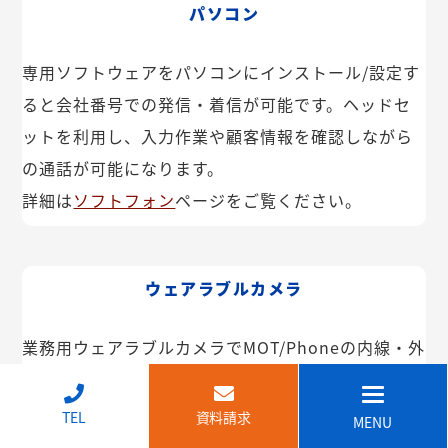
パソコン
専用ソフトウェアをパソコンにインストール/設定す
ると会社番号での発信・着信が可能です。ヘッドセ
ットを利用し、入力作業や顧客情報を確認しながら
の通話が可能になります。
詳細は
ソフトフォン
ページをご覧ください。
ウェアラブルカメラ
業務用ウェアラブルカメラでMOT/Phoneの内線・外
線が利用できます。インカム機能や映像共有なども
可能。IP68で防塵・防水で建設現場などでも安心し
↑
TEL
資料請求
MENU
てご利用いただけます。