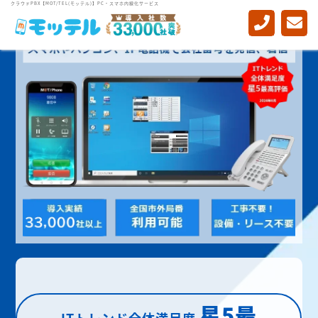
クラウドPBX【MOT/TEL(モッテル)】PC・スマホ内線化サービス
星5最
ITトレンド全体満足度