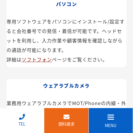
パソコン
専用ソフトウェアをパソコンにインストール/設定す
ると会社番号での発信・着信が可能です。ヘッドセ
ットを利用し、入力作業や顧客情報を確認しながら
の通話が可能になります。
詳細は
ソフトフォン
ページをご覧ください。
ウェアラブルカメラ
業務用ウェアラブルカメラでMOT/Phoneの内線・外
線が利用できます。インカム機能や映像共有なども
可能。IP68で防塵・防水で建設現場などでも安心し
↑
TEL
資料請求
MENU
てご利用いただけます。