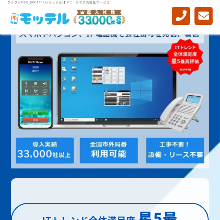
クラウドPBX【MOT/TEL(モッテル)】PC・スマホ内線化サービス
星5最
ITトレンド全体満足度