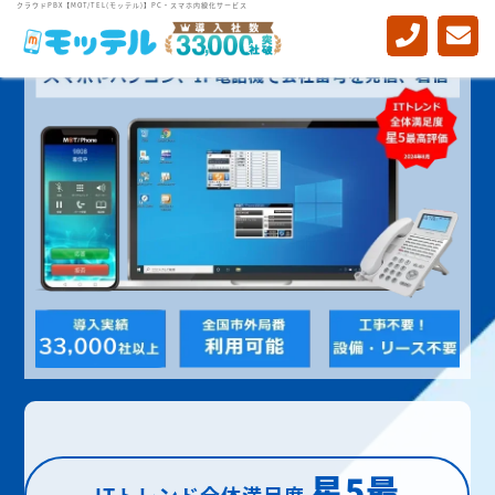
クラウドPBX【MOT/TEL(モッテル)】PC・スマホ内線化サービス
星5最
ITトレンド全体満足度