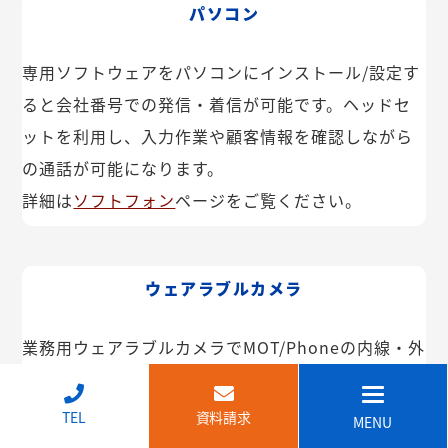
パソコン
専用ソフトウェアをパソコンにインストール/設定す
ると会社番号での発信・着信が可能です。ヘッドセ
ットを利用し、入力作業や顧客情報を確認しながら
の通話が可能になります。
詳細は
ソフトフォン
ページをご覧ください。
ウェアラブルカメラ
業務用ウェアラブルカメラでMOT/Phoneの内線・外
線が利用できます。インカム機能や映像共有なども
可能。IP68で防塵・防水で建設現場などでも安心し
↑
TEL
資料請求
MENU
てご利用いただけます。