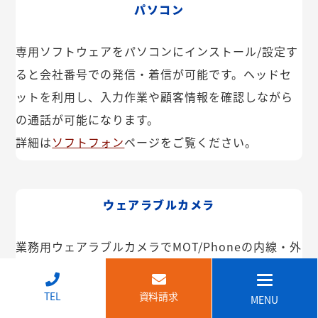
パソコン
専用ソフトウェアをパソコンにインストール/設定す
ると会社番号での発信・着信が可能です。ヘッドセ
ットを利用し、入力作業や顧客情報を確認しながら
の通話が可能になります。
詳細は
ソフトフォン
ページをご覧ください。
ウェアラブルカメラ
業務用ウェアラブルカメラでMOT/Phoneの内線・外
線が利用できます。インカム機能や映像共有なども
可能。IP68で防塵・防水で建設現場などでも安心し
↑
TEL
資料請求
MENU
てご利用いただけます。