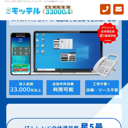
クラウドPBX【MOT/TEL(モッテル)】PC・スマホ内線化サービス
星5最
ITトレンド全体満足度