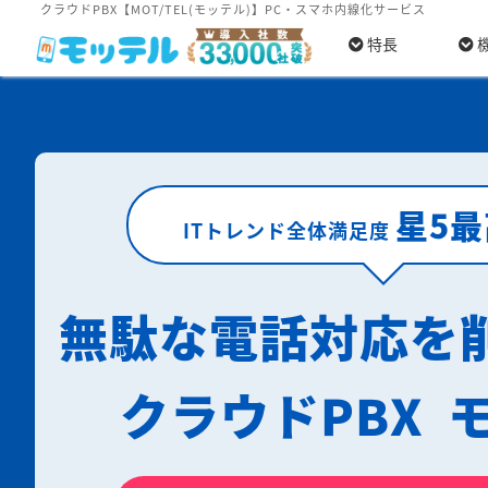
クラウドPBX【MOT/TEL(モッテル)】PC・スマホ内線化サービス
特長
星5
ITトレンド全体満足度
無駄な電話対応を
クラウドPBX