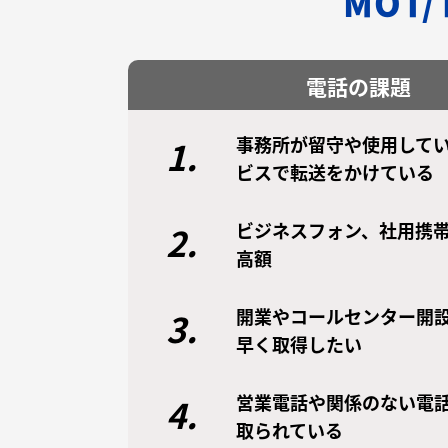
MOT
電話の課題
事務所が留守や使用してい
1.
ビスで転送をかけている
ビジネスフォン、社用携
2.
高額
開業やコールセンター開
3.
早く取得したい
営業電話や関係のない電
4.
取られている