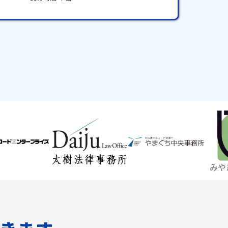
みやぎ仙台