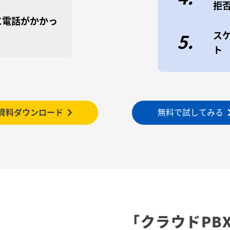
拒
に電話がかかっ
ス
5.
ト
資料ダウンロード
無料で試してみる
「クラウドPB