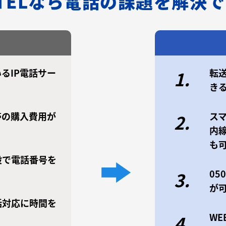
/TELなら電話の課題を解決
るIP電話サー
転
1.
き
帯の購入費用が
ス
2.
内
も
設で電話番号を
0
3.
が
話対応に時間を
W
4.