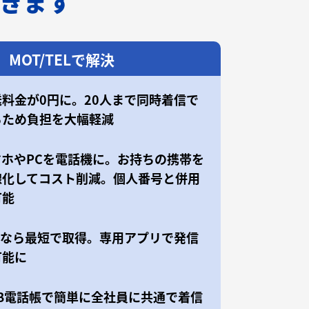
できます
MOT/TELで解決
送料金が0円に。20人まで同時着信で
るため負担を大幅軽減
マホやPCを電話機に。お持ちの携帯を
線化してコスト削減。個人番号と併用
可能
50なら最短で取得。専用アプリで発信
可能に
EB電話帳で簡単に全社員に共通で着信