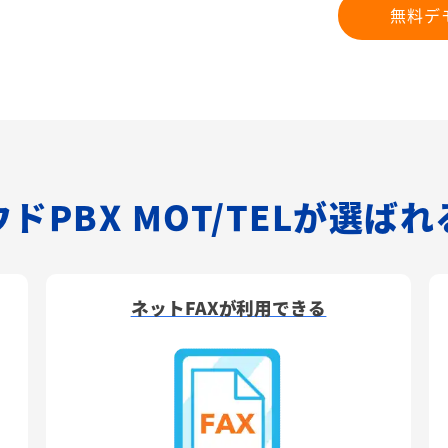
無料デ
ドPBX MOT/TELが選ば
ネットFAXが利用できる