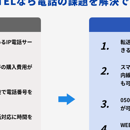
/TELなら電話の課題を解決
るIP電話サー
転
1.
き
帯の購入費用が
ス
2.
内
も
設で電話番号を
0
3.
が
話対応に時間を
W
4.