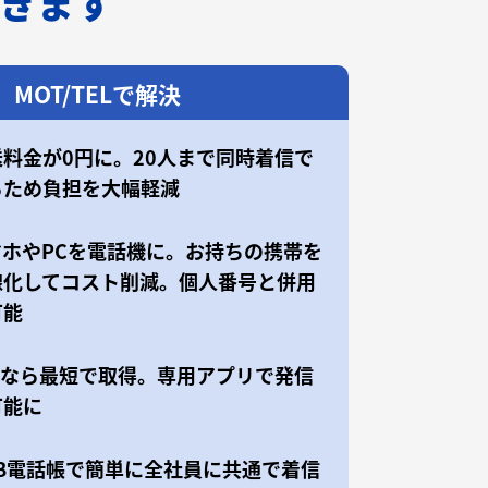
できます
MOT/TELで解決
送料金が0円に。20人まで同時着信で
るため負担を大幅軽減
マホやPCを電話機に。お持ちの携帯を
線化してコスト削減。個人番号と併用
可能
50なら最短で取得。専用アプリで発信
可能に
EB電話帳で簡単に全社員に共通で着信