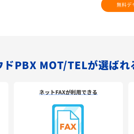
無料デ
ドPBX MOT/TELが選ば
ネットFAXが利用できる