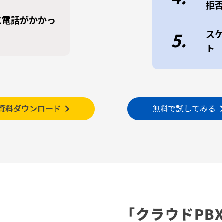
拒
に電話がかかっ
ス
5.
ト
資料ダウンロード
無料で試してみる
「クラウドPB