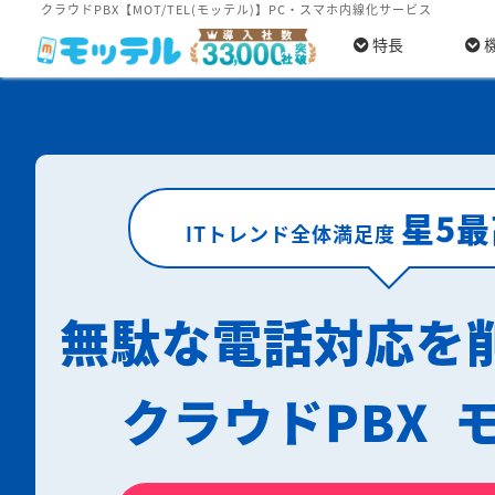
クラウドPBX【MOT/TEL(モッテル)】PC・スマホ内線化サービス
特長
星5
ITトレンド全体満足度
無駄な電話対応を
クラウドPBX