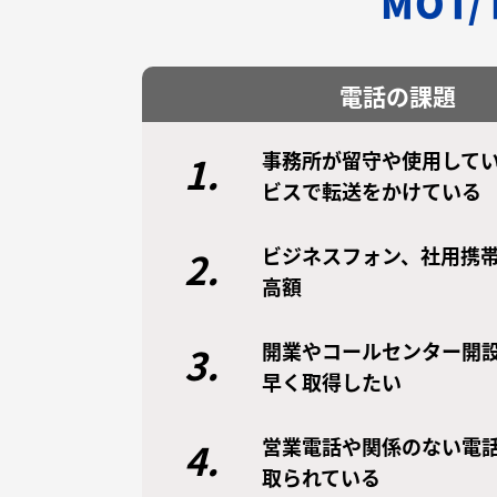
MOT
電話の課題
事務所が留守や使用してい
1.
ビスで転送をかけている
ビジネスフォン、社用携
2.
高額
開業やコールセンター開
3.
早く取得したい
営業電話や関係のない電
4.
取られている