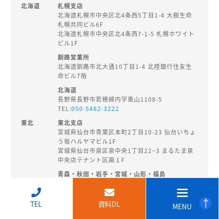
北海道
札幌支店
北海道札幌市中央区北4条西5丁目1-4 大樹生命
札幌共同ビル6F
北海道札幌市中央区北4条西7-1-5 札幌ホワイト
ビル1F
釧路営業所
北海道釧路市北大通10丁目1-4 北陸銀行住友生
命ビル7階
北海道
長野県長野市若穂綿内字東山1108-5
TEL:
050-5482-3222
東北
東北支店
宮城県仙台市青葉区本町2丁目10-23 仙台いちょ
う坂ハルヤマビル1F
宮城県仙台市泉区泉中央1丁目22−3 まるたま泉
中央店テナント区画１F
青森・秋田・岩手・宮城・山形・福島
秋田県秋田市旭南3-3-27
TEL:
018-874-8202
↑
TEL
資料DL
MENU
北陸・
新潟支店
甲信越
新潟県新潟市中央区東大通2-3-14 EHS桑野ビル