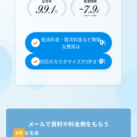
転送料金・取次料金など無駄
0
円
な費用は
0
対応のカスタマイズが2件まで
円
メールで資料や料金例をもらう
お名前
必須