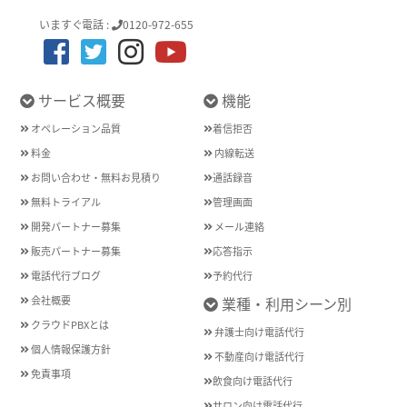
いますぐ電話 :
0120-972-655
サービス概要
機能
オペレーション品質
着信拒否
料金
内線転送
お問い合わせ・無料お見積り
通話録音
無料トライアル
管理画面
開発パートナー募集
メール連絡
販売パートナー募集
応答指示
電話代行ブログ
予約代行
会社概要
業種・利用シーン別
クラウドPBXとは
弁護士向け電話代行
個人情報保護方針
不動産向け電話代行
免責事項
飲食向け電話代行
サロン向け電話代行