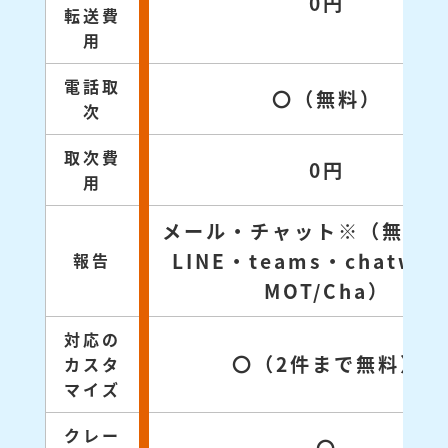
0円
転送費
用
電話取
〇（無料）
次
取次費
0円
用
メール・チャット※（無料対
LINE・teams・chatwo
報告
MOT/Cha）
対応の
〇（2件まで無料）
カスタ
マイズ
クレー