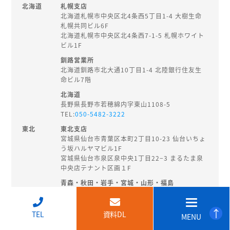
北海道
札幌支店
北海道札幌市中央区北4条西5丁目1-4 大樹生命
札幌共同ビル6F
北海道札幌市中央区北4条西7-1-5 札幌ホワイト
ビル1F
釧路営業所
北海道釧路市北大通10丁目1-4 北陸銀行住友生
命ビル7階
北海道
長野県長野市若穂綿内字東山1108-5
TEL:
050-5482-3222
東北
東北支店
宮城県仙台市青葉区本町2丁目10-23 仙台いちょ
う坂ハルヤマビル1F
宮城県仙台市泉区泉中央1丁目22−3 まるたま泉
中央店テナント区画１F
青森・秋田・岩手・宮城・山形・福島
秋田県秋田市旭南3-3-27
TEL:
018-874-8202
↑
TEL
資料DL
MENU
北陸・
新潟支店
甲信越
新潟県新潟市中央区東大通2-3-14 EHS桑野ビル