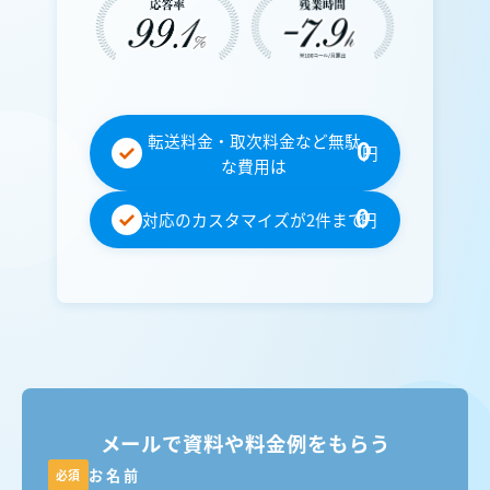
転送料金・取次料金など無駄
0
円
な費用は
0
対応のカスタマイズが2件まで
円
メールで資料や料金例をもらう
お名前
必須