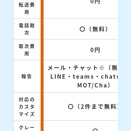
0円
転送費
用
電話取
〇（無料）
次
取次費
0円
用
メール・チャット※（無料対
LINE・teams・chatwo
報告
MOT/Cha）
対応の
〇（2件まで無料）
カスタ
マイズ
クレー