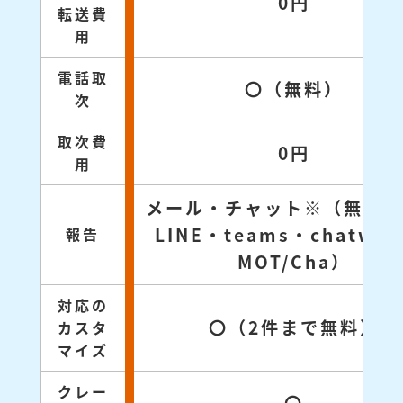
0円
転送費
用
電話取
〇（無料）
次
取次費
0円
用
メール・チャット※（無料対
LINE・teams・chatwo
報告
MOT/Cha）
対応の
〇（2件まで無料）
カスタ
マイズ
クレー