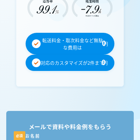
転送料金・取次料金など無駄
0
円
な費用は
0
対応のカスタマイズが2件まで
円
メールで資料や料金例をもらう
お名前
必須