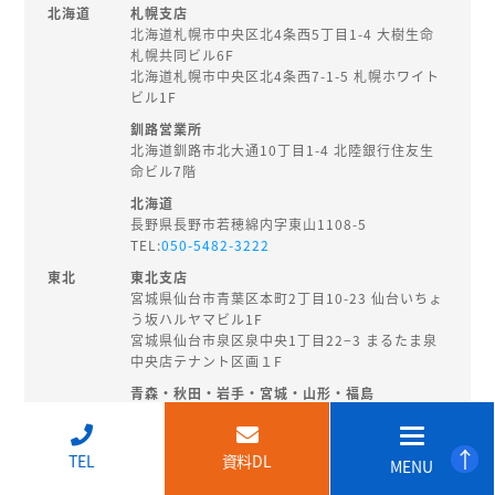
北海道
札幌支店
北海道札幌市中央区北4条西5丁目1-4 大樹生命
札幌共同ビル6F
北海道札幌市中央区北4条西7-1-5 札幌ホワイト
ビル1F
釧路営業所
北海道釧路市北大通10丁目1-4 北陸銀行住友生
命ビル7階
北海道
長野県長野市若穂綿内字東山1108-5
TEL:
050-5482-3222
東北
東北支店
宮城県仙台市青葉区本町2丁目10-23 仙台いちょ
う坂ハルヤマビル1F
宮城県仙台市泉区泉中央1丁目22−3 まるたま泉
中央店テナント区画１F
青森・秋田・岩手・宮城・山形・福島
秋田県秋田市旭南3-3-27
TEL:
018-874-8202
↑
TEL
資料DL
MENU
北陸・
新潟支店
甲信越
新潟県新潟市中央区東大通2-3-14 EHS桑野ビル