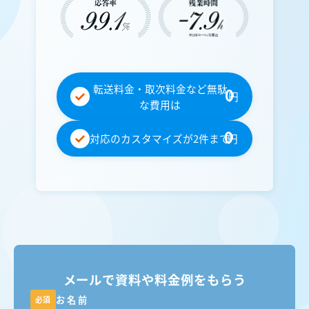
転送料金・取次料金など無駄
0
円
な費用は
0
対応のカスタマイズが2件まで
円
メールで資料や料金例をもらう
お名前
必須