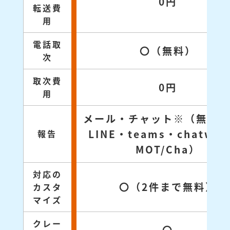
0円
転送費
用
電話取
〇（無料）
次
取次費
0円
用
メール・チャット※（無料対
LINE・teams・chatwo
報告
MOT/Cha）
対応の
〇（2件まで無料）
カスタ
マイズ
クレー