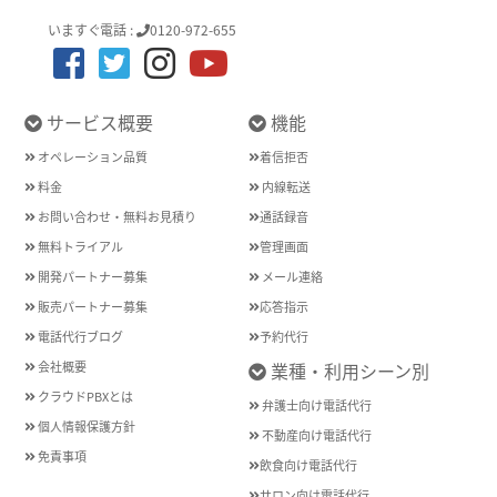
いますぐ電話 :
0120-972-655
サービス概要
機能
オペレーション品質
着信拒否
料金
内線転送
お問い合わせ・無料お見積り
通話録音
無料トライアル
管理画面
開発パートナー募集
メール連絡
販売パートナー募集
応答指示
電話代行ブログ
予約代行
会社概要
業種・利用シーン別
クラウドPBXとは
弁護士向け電話代行
個人情報保護方針
不動産向け電話代行
免責事項
飲食向け電話代行
サロン向け電話代行