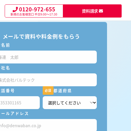
0120-972-655
資料請求
新規のお客様窓口
平日9:00～17:30
メールで資料や料金例をもらう
お名前
会社名
電話番号
都道府県
必須
メールアドレス