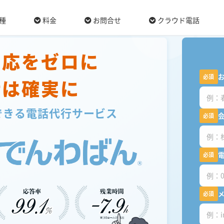
！
-->
種
料金
お問合せ
クラウド電話
対応をゼロに
必須
話は確実に
できる
電話代行サービス
必須
必須
必須