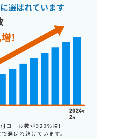
人に選ばれています
付コール数が320%増!
性で選ばれ続けています。