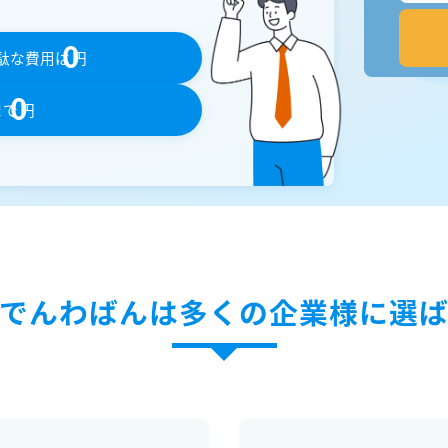
0
駄な費用は
円
0
まで
円
でんわばんは多くの企業様に選