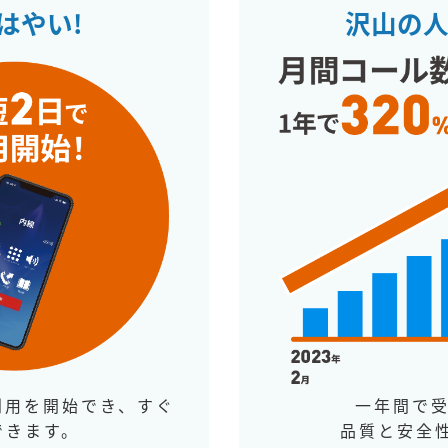
はやい!
沢山の
利用を開始でき、すぐ
一年間で受
できます。
品質と安全