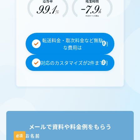
転送料金・取次料金など無駄
0
円
な費用は
0
対応のカスタマイズが2件まで
円
メールで資料や料金例をもらう
お名前
必須