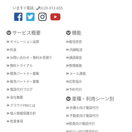
いますぐ電話 :
0120-972-655
サービス概要
機能
オペレーション品質
着信拒否
料金
内線転送
お問い合わせ・無料お見積り
通話録音
無料トライアル
管理画面
開発パートナー募集
メール連絡
販売パートナー募集
応答指示
電話代行ブログ
予約代行
会社概要
業種・利用シーン別
クラウドPBXとは
弁護士向け電話代行
個人情報保護方針
不動産向け電話代行
免責事項
飲食向け電話代行
サロン向け電話代行