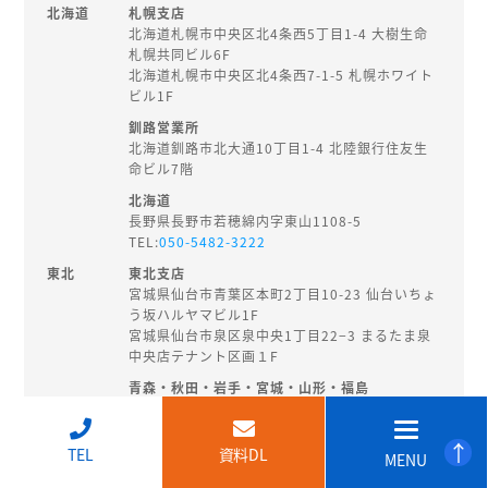
北海道
札幌支店
北海道札幌市中央区北4条西5丁目1-4 大樹生命
札幌共同ビル6F
北海道札幌市中央区北4条西7-1-5 札幌ホワイト
ビル1F
釧路営業所
北海道釧路市北大通10丁目1-4 北陸銀行住友生
命ビル7階
北海道
長野県長野市若穂綿内字東山1108-5
TEL:
050-5482-3222
東北
東北支店
宮城県仙台市青葉区本町2丁目10-23 仙台いちょ
う坂ハルヤマビル1F
宮城県仙台市泉区泉中央1丁目22−3 まるたま泉
中央店テナント区画１F
青森・秋田・岩手・宮城・山形・福島
秋田県秋田市旭南3-3-27
TEL:
018-874-8202
↑
TEL
資料DL
MENU
北陸・
新潟支店
甲信越
新潟県新潟市中央区東大通2-3-14 EHS桑野ビル