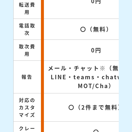
0円
転送費
用
電話取
〇（無料）
次
取次費
0円
用
メール・チャット※（無料対
LINE・teams・chatwo
報告
MOT/Cha）
対応の
〇（2件まで無料）
カスタ
マイズ
クレー