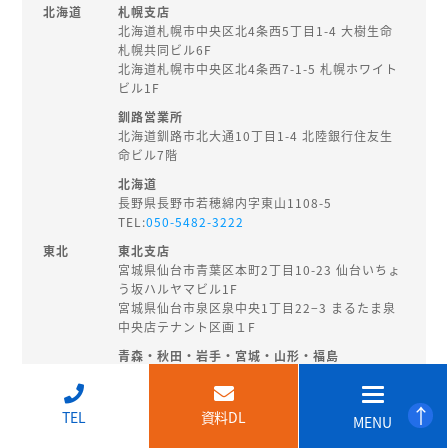
北海道
札幌支店
北海道札幌市中央区北4条西5丁目1-4 大樹生命
札幌共同ビル6F
北海道札幌市中央区北4条西7-1-5 札幌ホワイト
ビル1F
釧路営業所
北海道釧路市北大通10丁目1-4 北陸銀行住友生
命ビル7階
北海道
長野県長野市若穂綿内字東山1108-5
TEL:
050-5482-3222
東北
東北支店
宮城県仙台市青葉区本町2丁目10-23 仙台いちょ
う坂ハルヤマビル1F
宮城県仙台市泉区泉中央1丁目22−3 まるたま泉
中央店テナント区画１F
青森・秋田・岩手・宮城・山形・福島
秋田県秋田市旭南3-3-27
TEL:
018-874-8202
↑
TEL
資料DL
MENU
北陸・
新潟支店
甲信越
新潟県新潟市中央区東大通2-3-14 EHS桑野ビル