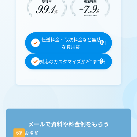
転送料金・取次料金など無駄
0
円
な費用は
0
対応のカスタマイズが2件まで
円
メールで資料や料金例をもらう
お名前
必須