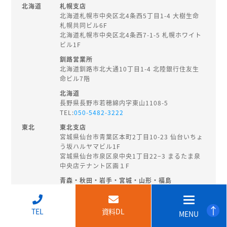
北海道
札幌支店
北海道札幌市中央区北4条西5丁目1-4 大樹生命
札幌共同ビル6F
北海道札幌市中央区北4条西7-1-5 札幌ホワイト
ビル1F
釧路営業所
北海道釧路市北大通10丁目1-4 北陸銀行住友生
命ビル7階
北海道
長野県長野市若穂綿内字東山1108-5
TEL:
050-5482-3222
東北
東北支店
宮城県仙台市青葉区本町2丁目10-23 仙台いちょ
う坂ハルヤマビル1F
宮城県仙台市泉区泉中央1丁目22−3 まるたま泉
中央店テナント区画１F
青森・秋田・岩手・宮城・山形・福島
秋田県秋田市旭南3-3-27
TEL:
018-874-8202
↑
TEL
資料DL
MENU
北陸・
新潟支店
甲信越
新潟県新潟市中央区東大通2-3-14 EHS桑野ビル