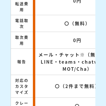
0円
転送費
用
電話取
〇（無料）
次
取次費
0円
用
メール・チャット※（無料対
LINE・teams・chatwo
報告
MOT/Cha）
対応の
〇（2件まで無料）
カスタ
マイズ
クレー