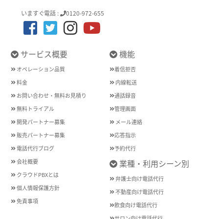
いますぐ電話 :
0120-972-655
サービス概要
機能
オペレーション品質
着信拒否
料金
内線転送
お問い合わせ・無料お見積り
通話録音
無料トライアル
管理画面
開発パートナー募集
メール連絡
販売パートナー募集
応答指示
電話代行ブログ
予約代行
会社概要
業種・利用シーン別
クラウドPBXとは
弁護士向け電話代行
個人情報保護方針
不動産向け電話代行
免責事項
飲食向け電話代行
サロン向け電話代行