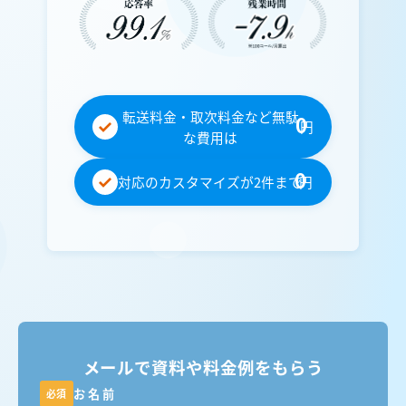
転送料金・取次料金など無駄
0
円
な費用は
0
対応のカスタマイズが2件まで
円
メールで資料や料金例をもらう
お名前
必須