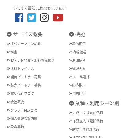
いますぐ電話 :
0120-972-655
サービス概要
機能
オペレーション品質
着信拒否
料金
内線転送
お問い合わせ・無料お見積り
通話録音
無料トライアル
管理画面
開発パートナー募集
メール連絡
販売パートナー募集
応答指示
電話代行ブログ
予約代行
会社概要
業種・利用シーン別
クラウドPBXとは
弁護士向け電話代行
個人情報保護方針
不動産向け電話代行
免責事項
飲食向け電話代行
サロン向け電話代行