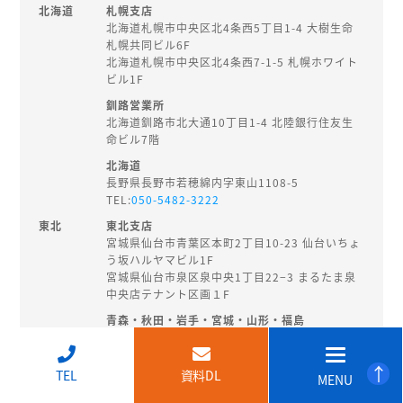
北海道
札幌支店
北海道札幌市中央区北4条西5丁目1-4 大樹生命
札幌共同ビル6F
北海道札幌市中央区北4条西7-1-5 札幌ホワイト
ビル1F
釧路営業所
北海道釧路市北大通10丁目1-4 北陸銀行住友生
命ビル7階
北海道
長野県長野市若穂綿内字東山1108-5
TEL:
050-5482-3222
東北
東北支店
宮城県仙台市青葉区本町2丁目10-23 仙台いちょ
う坂ハルヤマビル1F
宮城県仙台市泉区泉中央1丁目22−3 まるたま泉
中央店テナント区画１F
青森・秋田・岩手・宮城・山形・福島
秋田県秋田市旭南3-3-27
TEL:
018-874-8202
↑
TEL
資料DL
MENU
北陸・
新潟支店
甲信越
新潟県新潟市中央区東大通2-3-14 EHS桑野ビル