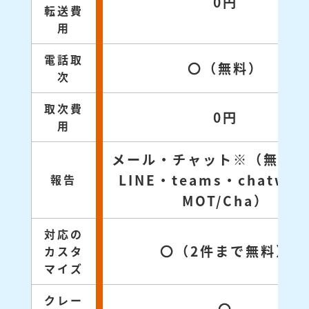
0円
転送費
用
電話取
〇（無料）
次
取次費
0円
用
メール・チャット※（無料対
LINE・teams・chatwo
報告
MOT/Cha）
対応の
〇（2件まで無料）
カスタ
マイズ
クレー