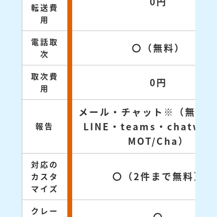
0円
転送費
用
電話取
〇（無料）
次
取次費
0円
用
メール・チャット※（無料対
LINE・teams・chatwo
報告
MOT/Cha）
対応の
〇（2件まで無料）
カスタ
マイズ
クレー