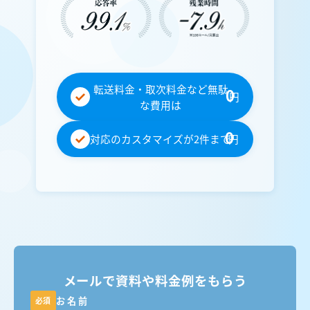
転送料金・取次料金など無駄
0
円
な費用は
0
対応のカスタマイズが2件まで
円
メールで資料や料金例をもらう
お名前
必須