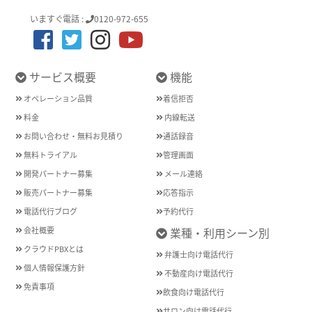
いますぐ電話 :
0120-972-655
サービス概要
機能
オペレーション品質
着信拒否
料金
内線転送
お問い合わせ・無料お見積り
通話録音
無料トライアル
管理画面
開発パートナー募集
メール連絡
販売パートナー募集
応答指示
電話代行ブログ
予約代行
会社概要
業種・利用シーン別
クラウドPBXとは
弁護士向け電話代行
個人情報保護方針
不動産向け電話代行
免責事項
飲食向け電話代行
サロン向け電話代行