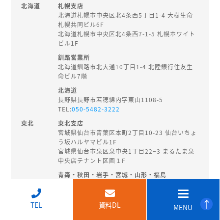
北海道
札幌支店
北海道札幌市中央区北4条西5丁目1-4 大樹生命
札幌共同ビル6F
北海道札幌市中央区北4条西7-1-5 札幌ホワイト
ビル1F
釧路営業所
北海道釧路市北大通10丁目1-4 北陸銀行住友生
命ビル7階
北海道
長野県長野市若穂綿内字東山1108-5
TEL:
050-5482-3222
東北
東北支店
宮城県仙台市青葉区本町2丁目10-23 仙台いちょ
う坂ハルヤマビル1F
宮城県仙台市泉区泉中央1丁目22−3 まるたま泉
中央店テナント区画１F
青森・秋田・岩手・宮城・山形・福島
秋田県秋田市旭南3-3-27
TEL:
018-874-8202
↑
TEL
資料DL
MENU
北陸・
新潟支店
甲信越
新潟県新潟市中央区東大通2-3-14 EHS桑野ビル