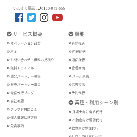
いますぐ電話 :
0120-972-655
サービス概要
機能
オペレーション品質
着信拒否
料金
内線転送
お問い合わせ・無料お見積り
通話録音
無料トライアル
管理画面
開発パートナー募集
メール連絡
販売パートナー募集
応答指示
電話代行ブログ
予約代行
会社概要
業種・利用シーン別
クラウドPBXとは
弁護士向け電話代行
個人情報保護方針
不動産向け電話代行
免責事項
飲食向け電話代行
サロン向け電話代行