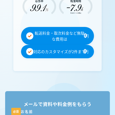
転送料金・取次料金など無駄
0
円
な費用は
0
対応のカスタマイズが2件まで
円
メールで資料や料金例をもらう
お名前
必須