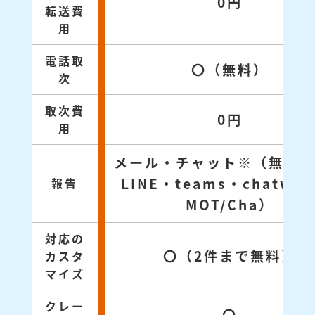
0円
転送費
用
電話取
〇（無料）
次
取次費
0円
用
メール・チャット※（無料対
LINE・teams・chatwo
報告
MOT/Cha）
対応の
〇（2件まで無料）
カスタ
マイズ
クレー