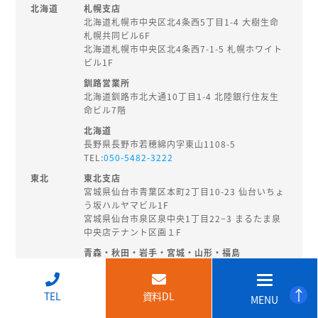
北海道
札幌支店
北海道札幌市中央区北4条西5丁目1-4 大樹生命
札幌共同ビル6F
北海道札幌市中央区北4条西7-1-5 札幌ホワイト
ビル1F
釧路営業所
北海道釧路市北大通10丁目1-4 北陸銀行住友生
命ビル7階
北海道
長野県長野市若穂綿内字東山1108-5
TEL:
050-5482-3222
東北
東北支店
宮城県仙台市青葉区本町2丁目10-23 仙台いちょ
う坂ハルヤマビル1F
宮城県仙台市泉区泉中央1丁目22−3 まるたま泉
中央店テナント区画１F
青森・秋田・岩手・宮城・山形・福島
秋田県秋田市旭南3-3-27
TEL:
018-874-8202
↑
TEL
資料DL
MENU
北陸・
新潟支店
甲信越
新潟県新潟市中央区東大通2-3-14 EHS桑野ビル