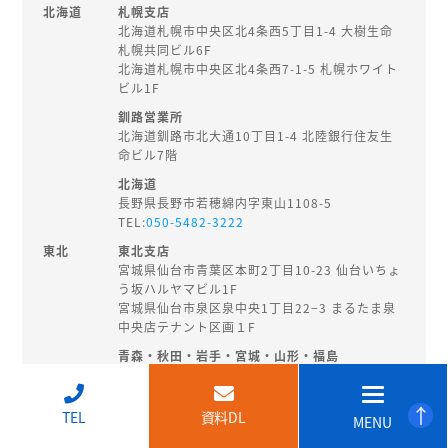
北海道
札幌支店
北海道札幌市中央区北4条西5丁目1-4 大樹生命
札幌共同ビル6F
北海道札幌市中央区北4条西7-1-5 札幌ホワイト
ビル1F
釧路営業所
北海道釧路市北大通10丁目1-4 北陸銀行住友生
命ビル7階
北海道
長野県長野市若穂綿内字東山1108-5
TEL:
050-5482-3222
東北
東北支店
宮城県仙台市青葉区本町2丁目10-23 仙台いちょ
う坂ハルヤマビル1F
宮城県仙台市泉区泉中央1丁目22−3 まるたま泉
中央店テナント区画１F
青森・秋田・岩手・宮城・山形・福島
秋田県秋田市旭南3-3-27
TEL:
018-874-8202
↑
TEL
資料DL
MENU
北陸・
新潟支店
甲信越
新潟県新潟市中央区東大通2-3-14 EHS桑野ビル