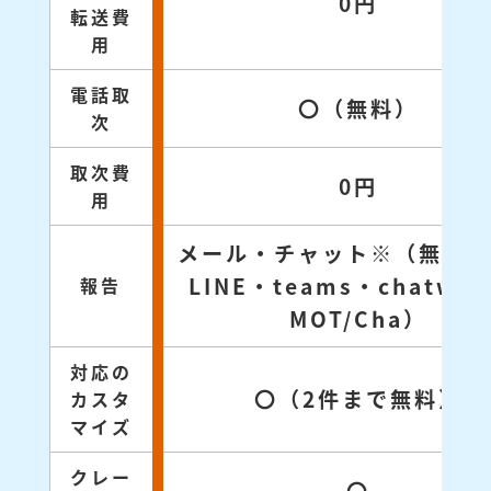
0円
転送費
用
電話取
〇（無料）
次
取次費
0円
用
メール・チャット※（無料対
LINE・teams・chatwo
報告
MOT/Cha）
対応の
〇（2件まで無料）
カスタ
マイズ
クレー