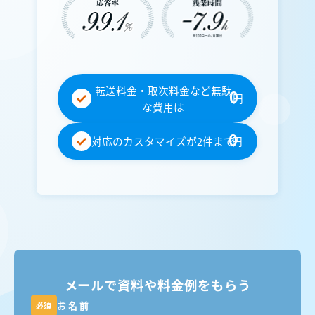
転送料金・取次料金など無駄
0
円
な費用は
0
対応のカスタマイズが2件まで
円
メールで資料や料金例をもらう
お名前
必須