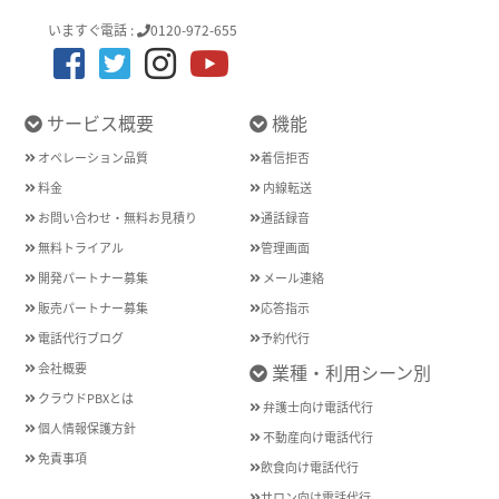
いますぐ電話 :
0120-972-655
サービス概要
機能
オペレーション品質
着信拒否
料金
内線転送
お問い合わせ・無料お見積り
通話録音
無料トライアル
管理画面
開発パートナー募集
メール連絡
販売パートナー募集
応答指示
電話代行ブログ
予約代行
会社概要
業種・利用シーン別
クラウドPBXとは
弁護士向け電話代行
個人情報保護方針
不動産向け電話代行
免責事項
飲食向け電話代行
サロン向け電話代行