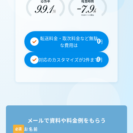
転送料金・取次料金など無駄
0
円
な費用は
0
対応のカスタマイズが2件まで
円
メールで資料や料金例をもらう
お名前
必須