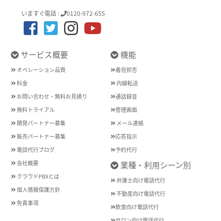
いますぐ電話 :
0120-972-655
サービス概要
機能
オペレーション品質
着信拒否
料金
内線転送
お問い合わせ・無料お見積り
通話録音
無料トライアル
管理画面
開発パートナー募集
メール連絡
販売パートナー募集
応答指示
電話代行ブログ
予約代行
会社概要
業種・利用シーン別
クラウドPBXとは
弁護士向け電話代行
個人情報保護方針
不動産向け電話代行
免責事項
飲食向け電話代行
サロン向け電話代行