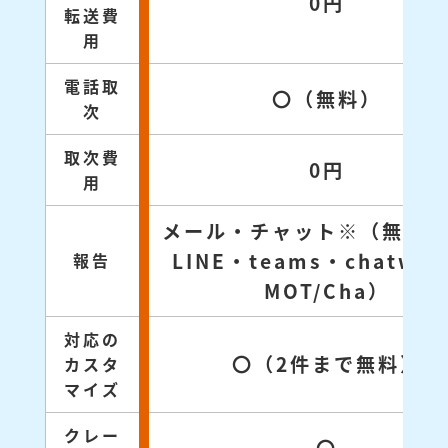
0円
転送費
用
電話取
〇（無料）
次
取次費
0円
用
メール・チャット※（無料対
LINE・teams・chatwo
報告
MOT/Cha）
対応の
〇（2件まで無料）
カスタ
マイズ
クレー