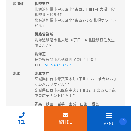
北海道
札幌支店
北海道札幌市中央区北4条西5丁目1-4 大樹生命
札幌共同ビル6F
北海道札幌市中央区北4条西7-1-5 札幌ホワイト
ビル1F
釧路営業所
北海道釧路市北大通10丁目1-4 北陸銀行住友生
命ビル7階
北海道
長野県長野市若穂綿内字東山1108-5
TEL:
050-5482-3222
東北
東北支店
宮城県仙台市青葉区本町2丁目10-23 仙台いちょ
う坂ハルヤマビル1F
宮城県仙台市泉区泉中央1丁目22−3 まるたま泉
中央店テナント区画１F
青森・秋田・岩手・宮城・山形・福島
秋田県秋田市旭南3-3-27
TEL:
018-874-8202
↑
TEL
資料DL
MENU
北陸・
新潟支店
甲信越
新潟県新潟市中央区東大通2-3-14 EHS桑野ビル