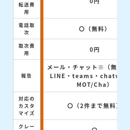
0円
転送費
用
電話取
〇（無料）
次
取次費
0円
用
メール・チャット※（無料対
LINE・teams・chatwo
報告
MOT/Cha）
対応の
〇（2件まで無料）
カスタ
マイズ
クレー