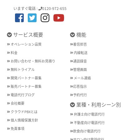
いますぐ電話 :
0120-972-655
サービス概要
機能
オペレーション品質
着信拒否
料金
内線転送
お問い合わせ・無料お見積り
通話録音
無料トライアル
管理画面
開発パートナー募集
メール連絡
販売パートナー募集
応答指示
電話代行ブログ
予約代行
会社概要
業種・利用シーン別
クラウドPBXとは
弁護士向け電話代行
個人情報保護方針
不動産向け電話代行
免責事項
飲食向け電話代行
サロン向け電話代行