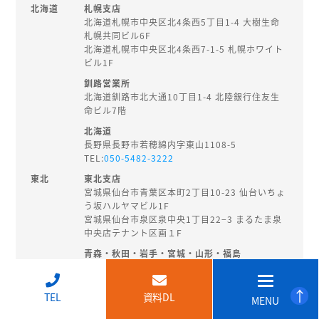
北海道
札幌支店
北海道札幌市中央区北4条西5丁目1-4 大樹生命
札幌共同ビル6F
北海道札幌市中央区北4条西7-1-5 札幌ホワイト
ビル1F
釧路営業所
北海道釧路市北大通10丁目1-4 北陸銀行住友生
命ビル7階
北海道
長野県長野市若穂綿内字東山1108-5
TEL:
050-5482-3222
東北
東北支店
宮城県仙台市青葉区本町2丁目10-23 仙台いちょ
う坂ハルヤマビル1F
宮城県仙台市泉区泉中央1丁目22−3 まるたま泉
中央店テナント区画１F
青森・秋田・岩手・宮城・山形・福島
秋田県秋田市旭南3-3-27
TEL:
018-874-8202
↑
TEL
資料DL
MENU
北陸・
新潟支店
甲信越
新潟県新潟市中央区東大通2-3-14 EHS桑野ビル