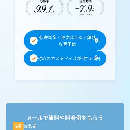
転送料金・取次料金など無駄
0
円
な費用は
0
対応のカスタマイズが2件まで
円
メールで資料や料金例をもらう
お名前
必須