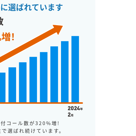
人に選ばれています
付コール数が320%増!
性で選ばれ続けています。