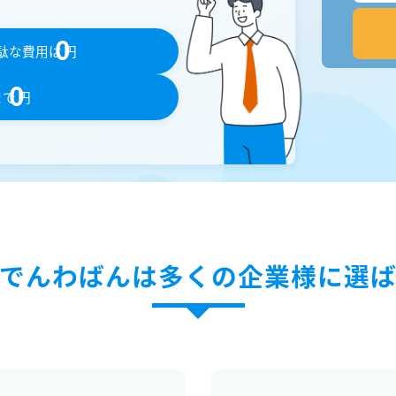
0
駄な費用は
円
0
まで
円
でんわばんは多くの企業様に選