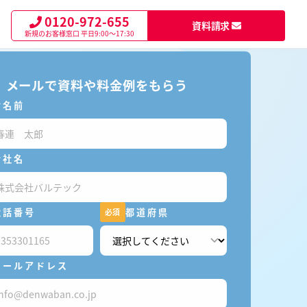
0120-972-655
資料請求
新規のお客様窓口
平日9:00～17:30
メールで資料や料金例をもらう
お名前
会社名
電話番号
都道府県
必須
メールアドレス