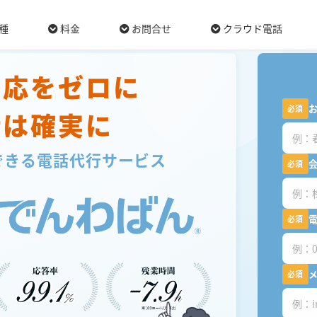
！
-->
種
料金
お問合せ
クラウド電話
対応をゼロに
必須
話は確実に
できる
電話代行サービス
必須
必須
必須