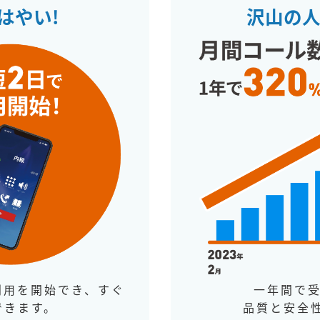
はやい!
沢山の
利用を開始でき、すぐ
一年間で受
できます。
品質と安全