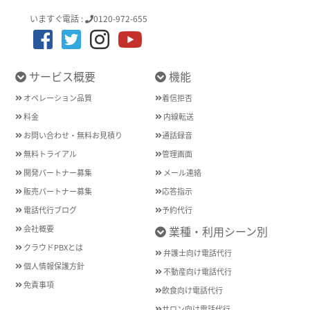
いますぐ電話 :
0120-972-655
サービス概要
機能
オペレーション品質
着信拒否
料金
内線転送
お問い合わせ・無料お見積り
通話録音
無料トライアル
管理画面
開発パートナー募集
メール連絡
販売パートナー募集
応答指示
電話代行ブログ
予約代行
会社概要
業種・利用シーン別
クラウドPBXとは
弁護士向け電話代行
個人情報保護方針
不動産向け電話代行
免責事項
飲食向け電話代行
サロン向け電話代行