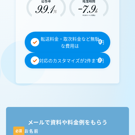
転送料金・取次料金など無駄
0
円
な費用は
0
対応のカスタマイズが2件まで
円
メールで資料や料金例をもらう
お名前
必須