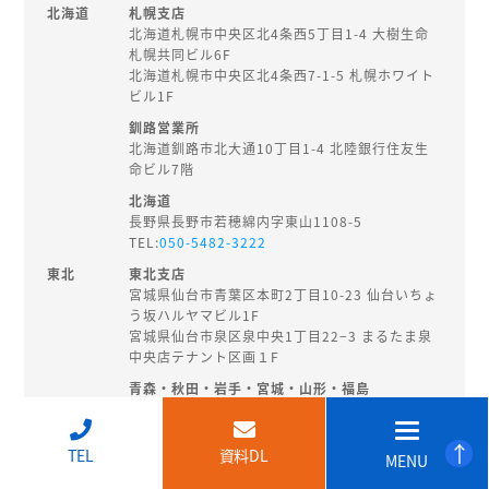
北海道
札幌支店
北海道札幌市中央区北4条西5丁目1-4 大樹生命
札幌共同ビル6F
北海道札幌市中央区北4条西7-1-5 札幌ホワイト
ビル1F
釧路営業所
北海道釧路市北大通10丁目1-4 北陸銀行住友生
命ビル7階
北海道
長野県長野市若穂綿内字東山1108-5
TEL:
050-5482-3222
東北
東北支店
宮城県仙台市青葉区本町2丁目10-23 仙台いちょ
う坂ハルヤマビル1F
宮城県仙台市泉区泉中央1丁目22−3 まるたま泉
中央店テナント区画１F
青森・秋田・岩手・宮城・山形・福島
秋田県秋田市旭南3-3-27
TEL:
018-874-8202
↑
TEL
資料DL
MENU
北陸・
新潟支店
甲信越
新潟県新潟市中央区東大通2-3-14 EHS桑野ビル