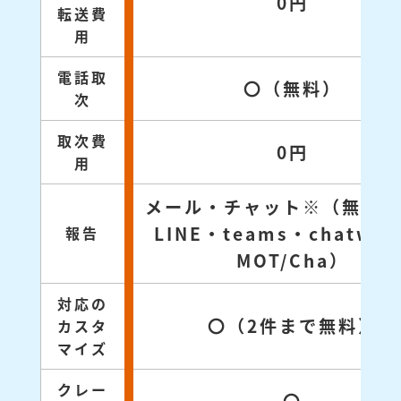
0円
転送費
用
電話取
〇（無料）
次
取次費
0円
用
メール・チャット※（無料対
LINE・teams・chatwo
報告
MOT/Cha）
対応の
〇（2件まで無料）
カスタ
マイズ
クレー