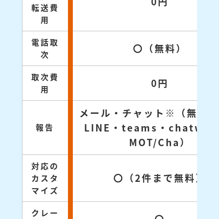
0円
転送費
用
電話取
〇（無料）
次
取次費
0円
用
メール・チャット※（無料対
LINE・teams・chatwo
報告
MOT/Cha）
対応の
〇（2件まで無料）
カスタ
マイズ
クレー