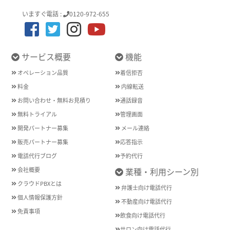
いますぐ電話 :
0120-972-655
サービス概要
機能
オペレーション品質
着信拒否
料金
内線転送
お問い合わせ・無料お見積り
通話録音
無料トライアル
管理画面
開発パートナー募集
メール連絡
販売パートナー募集
応答指示
電話代行ブログ
予約代行
会社概要
業種・利用シーン別
クラウドPBXとは
弁護士向け電話代行
個人情報保護方針
不動産向け電話代行
免責事項
飲食向け電話代行
サロン向け電話代行