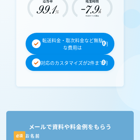
転送料金・取次料金など無駄
0
円
な費用は
0
対応のカスタマイズが2件まで
円
メールで資料や料金例をもらう
お名前
必須