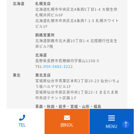
北海道
札幌支店
北海道札幌市中央区北4条西5丁目1-4 大樹生命
札幌共同ビル6F
北海道札幌市中央区北4条西7-1-5 札幌ホワイト
ビル1F
釧路営業所
北海道釧路市北大通10丁目1-4 北陸銀行住友生
命ビル7階
北海道
長野県長野市若穂綿内字東山1108-5
TEL:
050-5482-3222
東北
東北支店
宮城県仙台市青葉区本町2丁目10-23 仙台いちょ
う坂ハルヤマビル1F
宮城県仙台市泉区泉中央1丁目22−3 まるたま泉
中央店テナント区画１F
青森・秋田・岩手・宮城・山形・福島
秋田県秋田市旭南3-3-27
TEL:
018-874-8202
↑
TEL
資料DL
MENU
北陸・
新潟支店
甲信越
新潟県新潟市中央区東大通2-3-14 EHS桑野ビル