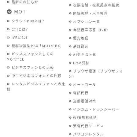
最新のお知らせ
複数店舗・複数拠点の接続
MOT
内線管理・人事管理
クラウドPBXとは?
オプション一覧
CTIとは?
自動音声応答（IVR）
IVRとは?
優先着信
機器設置型PBX「MOT/PBX」
通話録音
ビジネスフォンとしての
AIテキスト化
MOT/TEL
iPad受付
ビジネスフォンとの比較
ブラウザ電話（ブラウザフォ
中古ビジネスフォンとの比較
ン）
レンタルビジネスフォンとの比
オートコール
較
電話代行
迷惑電話対策
インカム・トランシーバ―
WEB無料通話
架電代行サービス
パソコンレンタル