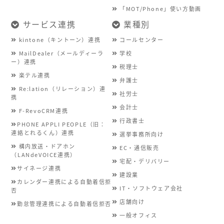
「MOT/Phone」使い方動画
サービス連携
業種別
kintone（キントーン）連携
コールセンター
MailDealer（メールディーラ
学校
ー）連携
税理士
楽テル連携
弁護士
Re:lation（リレーション）連
社労士
携
会計士
F-RevoCRM連携
行政書士
PHONE APPLI PEOPLE（旧：
連絡とれるくん）連携
選挙事務所向け
構内放送・ドアホン
EC・通信販売
（LANdeVOICE連携）
宅配・デリバリー
サイネージ連携
建設業
カレンダー連携による自動着信拒
IT・ソフトウェア会社
否
店舗向け
勤怠管理連携による自動着信拒否
一般オフィス