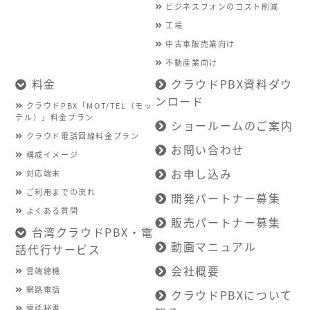
ビジネスフォンのコスト削減
工場
中古車販売業向け
不動産業向け
料金
クラウドPBX資料ダウ
ンロード
クラウドPBX「MOT/TEL（モッ
テル）」料金プラン
ショールームのご案内
クラウド電話回線料金プラン
お問い合わせ
構成イメージ
お申し込み
対応端末
ご利用までの流れ
開発パートナー募集
よくある質問
販売パートナー募集
台湾クラウドPBX・電
動画マニュアル
話代行サービス
会社概要
雲端總機
網路電話
クラウドPBXについて
電話秘書