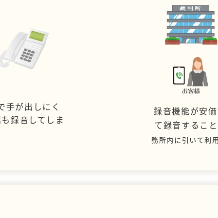
で手が出しにく
録音機能が安価
話も録音してしま
て録音するこ
務所内に引いて利