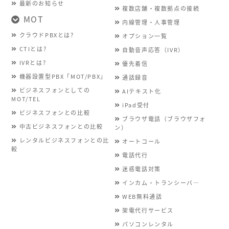
最新のお知らせ
複数店舗・複数拠点の接続
MOT
内線管理・人事管理
クラウドPBXとは?
オプション一覧
CTIとは?
自動音声応答（IVR）
IVRとは?
優先着信
機器設置型PBX「MOT/PBX」
通話録音
ビジネスフォンとしての
AIテキスト化
MOT/TEL
iPad受付
ビジネスフォンとの比較
ブラウザ電話（ブラウザフォ
中古ビジネスフォンとの比較
ン）
レンタルビジネスフォンとの比
オートコール
較
電話代行
迷惑電話対策
インカム・トランシーバ―
WEB無料通話
架電代行サービス
パソコンレンタル