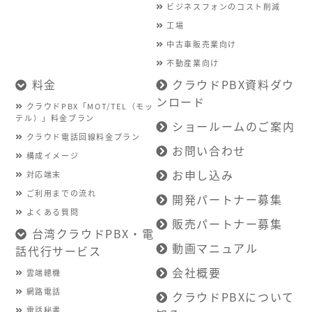
ビジネスフォンのコスト削減
工場
中古車販売業向け
不動産業向け
料金
クラウドPBX資料ダウ
ンロード
クラウドPBX「MOT/TEL（モッ
テル）」料金プラン
ショールームのご案内
クラウド電話回線料金プラン
お問い合わせ
構成イメージ
お申し込み
対応端末
ご利用までの流れ
開発パートナー募集
よくある質問
販売パートナー募集
台湾クラウドPBX・電
動画マニュアル
話代行サービス
会社概要
雲端總機
網路電話
クラウドPBXについて
電話秘書