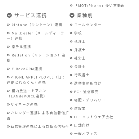
「MOT/Phone」使い方動画
サービス連携
業種別
kintone（キントーン）連携
コールセンター
MailDealer（メールディーラ
学校
ー）連携
税理士
楽テル連携
弁護士
Re:lation（リレーション）連
社労士
携
会計士
F-RevoCRM連携
行政書士
PHONE APPLI PEOPLE（旧：
連絡とれるくん）連携
選挙事務所向け
構内放送・ドアホン
EC・通信販売
（LANdeVOICE連携）
宅配・デリバリー
サイネージ連携
建設業
カレンダー連携による自動着信拒
IT・ソフトウェア会社
否
店舗向け
勤怠管理連携による自動着信拒否
一般オフィス