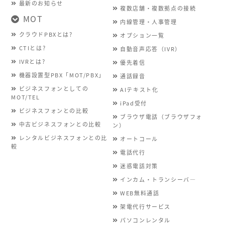
最新のお知らせ
複数店舗・複数拠点の接続
MOT
内線管理・人事管理
クラウドPBXとは?
オプション一覧
CTIとは?
自動音声応答（IVR）
IVRとは?
優先着信
機器設置型PBX「MOT/PBX」
通話録音
ビジネスフォンとしての
AIテキスト化
MOT/TEL
iPad受付
ビジネスフォンとの比較
ブラウザ電話（ブラウザフォ
中古ビジネスフォンとの比較
ン）
レンタルビジネスフォンとの比
オートコール
較
電話代行
迷惑電話対策
インカム・トランシーバ―
WEB無料通話
架電代行サービス
パソコンレンタル