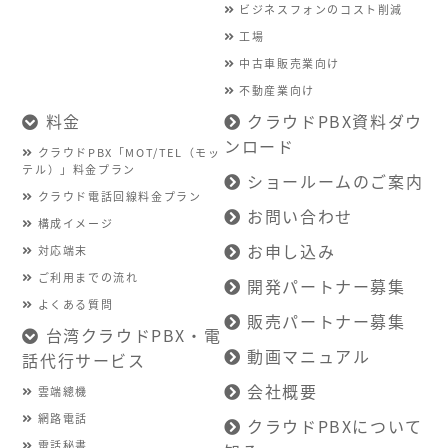
ビジネスフォンのコスト削減
工場
中古車販売業向け
不動産業向け
料金
クラウドPBX資料ダウ
ンロード
クラウドPBX「MOT/TEL（モッ
テル）」料金プラン
ショールームのご案内
クラウド電話回線料金プラン
お問い合わせ
構成イメージ
お申し込み
対応端末
ご利用までの流れ
開発パートナー募集
よくある質問
販売パートナー募集
台湾クラウドPBX・電
動画マニュアル
話代行サービス
会社概要
雲端總機
網路電話
クラウドPBXについて
電話秘書