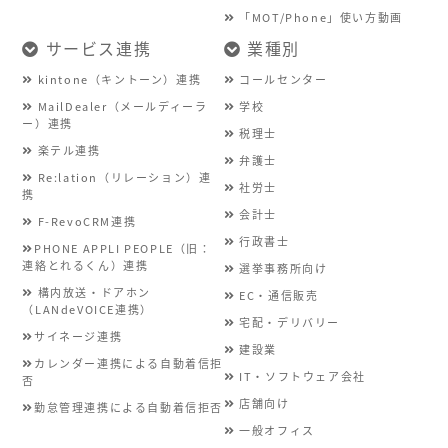
「MOT/Phone」使い方動画
サービス連携
業種別
kintone（キントーン）連携
コールセンター
MailDealer（メールディーラ
学校
ー）連携
税理士
楽テル連携
弁護士
Re:lation（リレーション）連
社労士
携
会計士
F-RevoCRM連携
行政書士
PHONE APPLI PEOPLE（旧：
連絡とれるくん）連携
選挙事務所向け
構内放送・ドアホン
EC・通信販売
（LANdeVOICE連携）
宅配・デリバリー
サイネージ連携
建設業
カレンダー連携による自動着信拒
IT・ソフトウェア会社
否
店舗向け
勤怠管理連携による自動着信拒否
一般オフィス