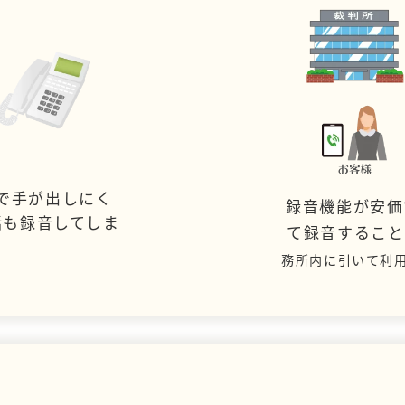
で手が出しにく
録音機能が安価
話も録音してしま
て録音するこ
務所内に引いて利