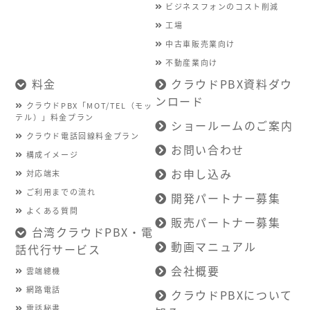
ビジネスフォンのコスト削減
工場
中古車販売業向け
不動産業向け
料金
クラウドPBX資料ダウ
ンロード
クラウドPBX「MOT/TEL（モッ
テル）」料金プラン
ショールームのご案内
クラウド電話回線料金プラン
お問い合わせ
構成イメージ
お申し込み
対応端末
ご利用までの流れ
開発パートナー募集
よくある質問
販売パートナー募集
台湾クラウドPBX・電
動画マニュアル
話代行サービス
会社概要
雲端總機
網路電話
クラウドPBXについて
電話秘書