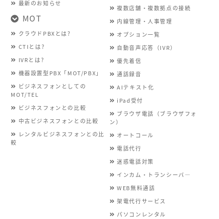
最新のお知らせ
複数店舗・複数拠点の接続
MOT
内線管理・人事管理
クラウドPBXとは?
オプション一覧
CTIとは?
自動音声応答（IVR）
IVRとは?
優先着信
機器設置型PBX「MOT/PBX」
通話録音
ビジネスフォンとしての
AIテキスト化
MOT/TEL
iPad受付
ビジネスフォンとの比較
ブラウザ電話（ブラウザフォ
中古ビジネスフォンとの比較
ン）
レンタルビジネスフォンとの比
オートコール
較
電話代行
迷惑電話対策
インカム・トランシーバ―
WEB無料通話
架電代行サービス
パソコンレンタル