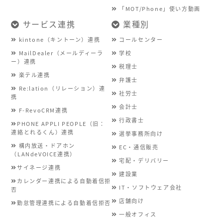
「MOT/Phone」使い方動画
サービス連携
業種別
kintone（キントーン）連携
コールセンター
MailDealer（メールディーラ
学校
ー）連携
税理士
楽テル連携
弁護士
Re:lation（リレーション）連
社労士
携
会計士
F-RevoCRM連携
行政書士
PHONE APPLI PEOPLE（旧：
連絡とれるくん）連携
選挙事務所向け
構内放送・ドアホン
EC・通信販売
（LANdeVOICE連携）
宅配・デリバリー
サイネージ連携
建設業
カレンダー連携による自動着信拒
IT・ソフトウェア会社
否
店舗向け
勤怠管理連携による自動着信拒否
一般オフィス